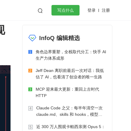
登录
注册

写点什么
现
效工作
数据库
Python
音视频
InfoQ 编辑精选
golang
微服务架构
flutter
角色边界重塑，全栈取代分工：快手 AI
1
生产力体系成形
Jeff Dean 离职前最后一次对话：我低
2
估了 AI，也看清了创业者的唯一生路
MCP 迎来最大更新：重回上古时代
3
HTTP
Claude Code 之父：每半年清空一次
4
claude.md、skills 和 hooks，模型自
己会想办法
近 300 万人围观卡帕西亲测 Opus 5：
5