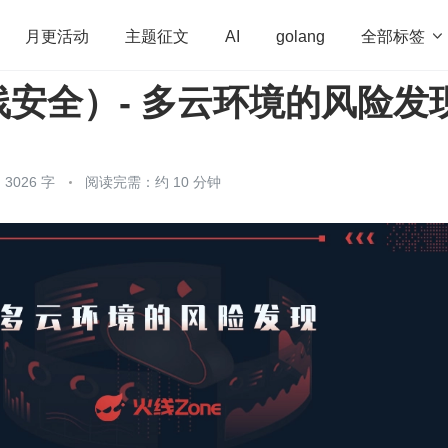
全部标签

月更活动
主题征文
AI
golang
安全）- 多云环境的风险发
penHarmony
算法
学习方法
Web3.0
高
程序员
运维
深度思考
低代码
redis
3026 字
阅读完需：约 10 分钟