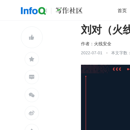
首页
刘对（火线
移动开发
Java
开源
架构
O

前端
AI
大数据
团队管理
作者：
火线安全
查看更多
2022-07-01
本文字数：




