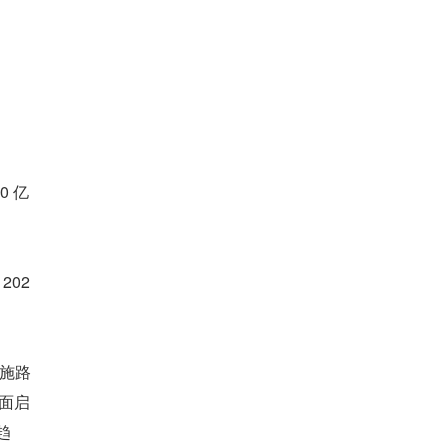
0 亿
202
实施路
全面启
趋