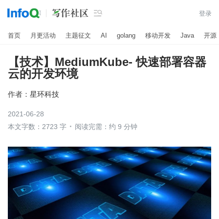

登录
首页
月更活动
主题征文
AI
golang
移动开发
Java
开源
【技术】MediumKube- 快速部署容器
云的开发环境
作者：
星环科技
2021-06-28
本文字数：2723 字
阅读完需：约 9 分钟