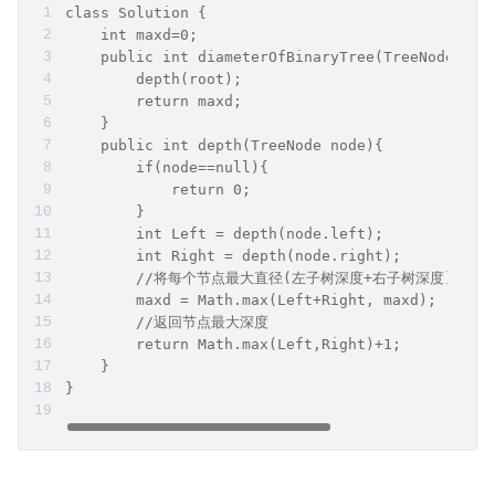
class Solution {
    int maxd=0;
    public int diameterOfBinaryTree(TreeNode roo
        depth(root);
        return maxd;
    }
    public int depth(TreeNode node){
        if(node==null){
            return 0;
        }
        int Left = depth(node.left);
        int Right = depth(node.right);
        //将每个节点最大直径(左子树深度+右子树深度)当
        maxd = Math.max(Left+Right, maxd);
        //返回节点最大深度
        return Math.max(Left,Right)+1;
    }
}