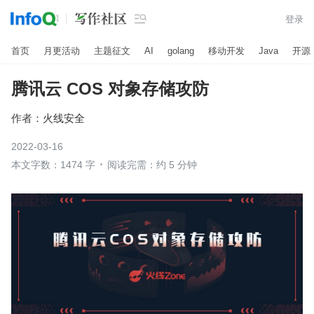

登录
首页
月更活动
主题征文
AI
golang
移动开发
Java
开源
腾讯云 COS 对象存储攻防
作者：
火线安全
2022-03-16
本文字数：1474 字
阅读完需：约 5 分钟