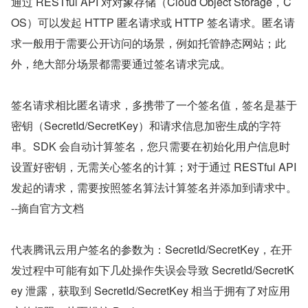
通过 RESTful API 对对象存储（Cloud Object Storage，C
OS）可以发起 HTTP 匿名请求或 HTTP 签名请求。匿名请
求一般用于需要公开访问的场景，例如托管静态网站；此
外，绝大部分场景都需要通过签名请求完成。
签名请求相比匿名请求，多携带了一个签名值，签名是基于
密钥（SecretId/SecretKey）和请求信息加密生成的字符
串。SDK 会自动计算签名，您只需要在初始化用户信息时
设置好密钥，无需关心签名的计算；对于通过 RESTful API 
发起的请求，需要按照签名算法计算签名并添加到请求中。
--摘自官方文档
代表腾讯云用户签名的参数为：SecretId/SecretKey，在开
发过程中可能有如下几处操作失误会导致 SecretId/SecretK
ey 泄露，获取到 SecretId/SecretKey 相当于拥有了对应用