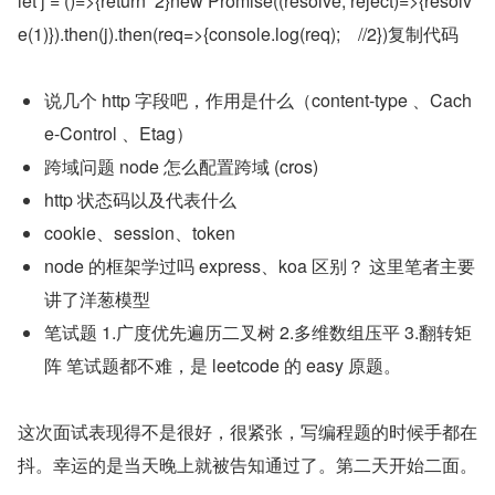
let j = ()=>{return  2}new Promise((resolve, reject)=>{resolv
e(1)}).then(j).then(req=>{console.log(req);    //2})复制代码
说几个 http 字段吧，作用是什么（content-type 、Cach
e-Control 、Etag）
跨域问题 node 怎么配置跨域 (cros)
http 状态码以及代表什么
cookie、session、token
node 的框架学过吗 express、koa 区别？ 这里笔者主要
讲了洋葱模型
笔试题 1.广度优先遍历二叉树 2.多维数组压平 3.翻转矩
阵 笔试题都不难，是 leetcode 的 easy 原题。
这次面试表现得不是很好，很紧张，写编程题的时候手都在
抖。幸运的是当天晚上就被告知通过了。第二天开始二面。