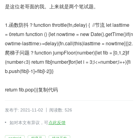
是这位老哥面的我。上来就是两个笔试题。
1.函数防抖？function throttle(fn,delay) {  //节流 let lasttime 
= 0return function () {let nowtime = new Date().getTime()if(n
owtime-lasttime>=delay){fn.call(this)lasttime = nowtime}}}2.
爬梯子问题？function jumpFloor(number){let fib = [0,1,2]if
(number<3) return fib[number]for(let i = 3;i<=number;i++){fi
b.push(fib[i-1]+fib[i-2])}
return fib.pop()}复制代码
发布于: 2021-11-02
阅读数: 526
如对本文有异议，可
点此反馈