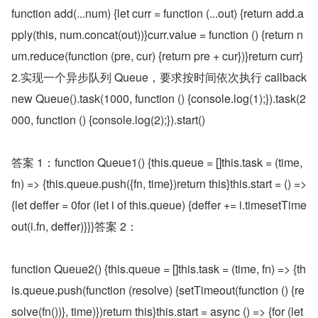
function add(...num) {let curr = function (...out) {return add.a
pply(this, num.concat(out))}curr.value = function () {return n
um.reduce(function (pre, cur) {return pre + cur})}return curr}
2.实现一个异步队列 Queue，要求按时间依次执行 callback
new Queue().task(1000, function () {console.log(1);}).task(2
000, function () {console.log(2);}).start()
答案 1：function Queue1() {this.queue = []this.task = (time, 
fn) => {this.queue.push({fn, time})return this}this.start = () => 
{let deffer = 0for (let i of this.queue) {deffer += i.timesetTime
out(i.fn, deffer)}}}答案 2：
function Queue2() {this.queue = []this.task = (time, fn) => {th
is.queue.push(function (resolve) {setTimeout(function () {re
solve(fn())}, time)})return this}this.start = async () => {for (let 