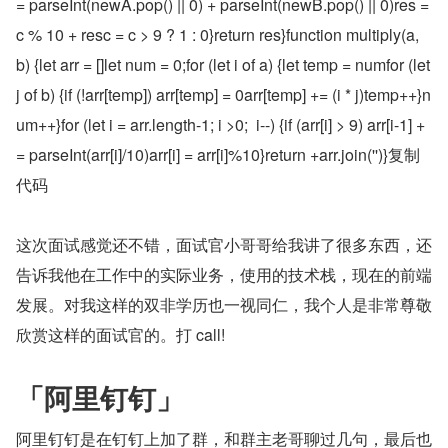
= parseInt(newA.pop() || 0) + parseInt(newB.pop() || 0)res = 
c % 10 + resc = c > 9 ? 1 : 0}return res}function multiply(a, 
b) {let arr = []let num = 0;for (let i of a) {let temp = numfor (let 
j of b) {if (!arr[temp]) arr[temp] = 0arr[temp] += (i * j)temp++}n
um++}for (let i = arr.length-1; i >0;  i--) {if (arr[i] > 9) arr[i-1] +
= parseInt(arr[i]/10)arr[i] = arr[i]%10}return +arr.join('')}复制
代码
这次面试感觉还不错，面试官小哥哥给我讲了很多东西，还
告诉我他在工作中的实际业务，使用的技术栈，现在的前端
发展。对我这样的双非学历也一视同仁，我个人是非常尊敬
欣赏这样的面试官的。打 call!
「阿里钉钉」
阿里钉钉是在钉钉上加了群，和群主老哥聊过几句，最后也