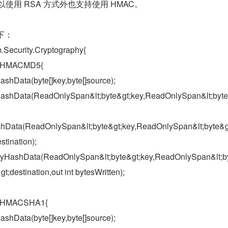
除了可以使用 RSA 方式外也支持使用 HMAC。
下：
ecurity.Cryptography{
ss HMACMD5{
ashData(byte[]key,byte[]source);
]HashData(ReadOnlySpan&lt;byte&gt;key,ReadOnlySpan&lt;byte
ashData(ReadOnlySpan&lt;byte&gt;key,ReadOnlySpan&lt;byte&g
stination);
TryHashData(ReadOnlySpan&lt;byte&gt;key,ReadOnlySpan&lt;b
t;destination,out int bytesWritten);
ss HMACSHA1{
ashData(byte[]key,byte[]source);