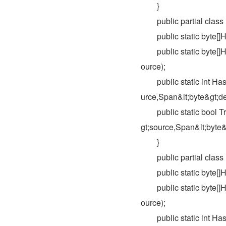
　　}
　　public partial cla
　　public static byte[]H
　　public static byte[
ource);
　　public static int H
urce,Span&lt;byte&gt;de
　　public static bool 
gt;source,Span&lt;byte&g
　　}
　　public partial cla
　　public static byte[]H
　　public static byte[
ource);
　　public static int H