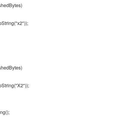
shedBytes)
tring("x2"));
shedBytes)
tring("X2"));
ng();