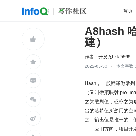
首页
A8has
移动开发
Java
开源
架构
O

建）
前端
AI
大数据
团队管理
查看更多

作者：
开发微hkkf5566

2022-05-30
本文字数：

Hash，一般翻译做
（又叫做预映射 pre

之为散列值，或称之为
出的哈希值所占用的空

之，输出值是唯一的，
　　应用方向，项目开发咨询