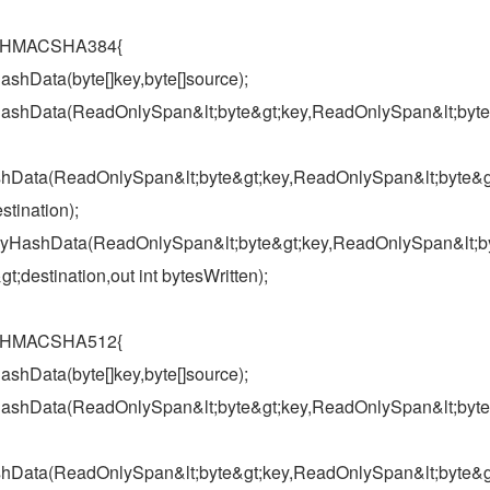
ss HMACSHA384{
ashData(byte[]key,byte[]source);
]HashData(ReadOnlySpan&lt;byte&gt;key,ReadOnlySpan&lt;byte
ashData(ReadOnlySpan&lt;byte&gt;key,ReadOnlySpan&lt;byte&g
stination);
TryHashData(ReadOnlySpan&lt;byte&gt;key,ReadOnlySpan&lt;b
t;destination,out int bytesWritten);
ss HMACSHA512{
ashData(byte[]key,byte[]source);
]HashData(ReadOnlySpan&lt;byte&gt;key,ReadOnlySpan&lt;byte
ashData(ReadOnlySpan&lt;byte&gt;key,ReadOnlySpan&lt;byte&g