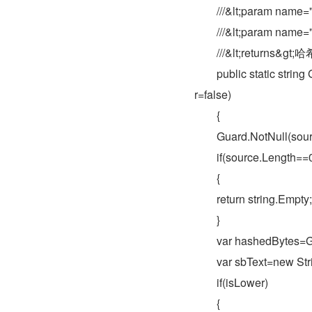
　　///&lt;param name="
　　///&lt;param name=
　　///&lt;returns&g
　　public static string
r=false)
　　{
　　Guard.NotNull(sourc
　　if(source.Length==
　　{
　　return string.Empty;
　　}
　　var hashedBytes=Ge
　　var sbText=new Stri
　　if(isLower)
　　{