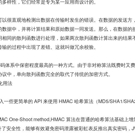
的多样性，它们经常是专为某一应用而设计的。
可以很直观地检测出数据在传输时发生的错误。在数据的发送方
的数据中，并将计算结果和原始数据一同发送。那么，在数据的
用相同的散列函数进行处理，如果两次散列函数计算出来的结果
传输的过程中出现了差错。这就叫做冗余校验。
代密码体系中保密程度最高的一种方式。由于非对称算法既费时又
协议中，单向散列函数完全的取代了传统的加密方式。
简化用法
入一些更简单的 API 来使用 HMAC 哈希算法（MD5/SHA1/SHA2
C One-Shoot method,HMAC 算法在普通的哈希算法基础上
y 提升了安全性，能够有效避免密码泄露被彩虹表反推出真实密码，JW