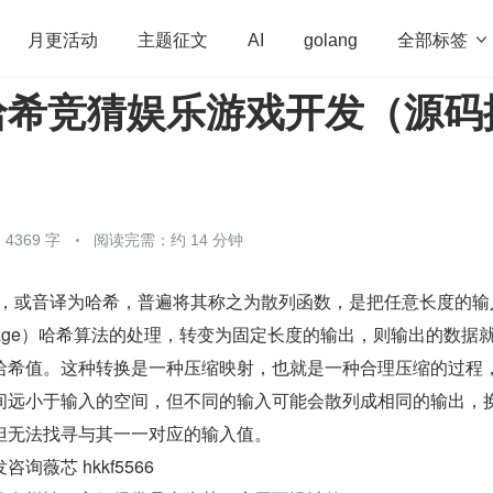
全部标签

月更活动
主题征文
AI
golang
h 哈希竞猜娱乐游戏开发（源码
penHarmony
算法
学习方法
Web3.0
高
程序员
运维
深度思考
低代码
redis
4369 字
阅读完需：约 14 分钟
散列，或音译为哈希，普遍将其称之为散列函数，是把任意长度的输
-image）哈希算法的处理，转变为固定长度的输出，则输出的数据
哈希值。这种转换是一种压缩映射，也就是一种合理压缩的过程
间远小于输入的空间，但不同的输入可能会散列成相同的输出，
但无法找寻与其一一对应的输入值。
薇芯 hkkf5566