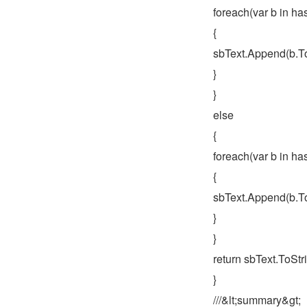
　　foreach(var b in ha
　　{
　　sbText.Append(b.ToS
　　}
　　}
　　else
　　{
　　foreach(var b in ha
　　{
　　sbText.Append(b.ToS
　　}
　　}
　　return sbText.ToStri
　　}
　　///&lt;summary&gt;