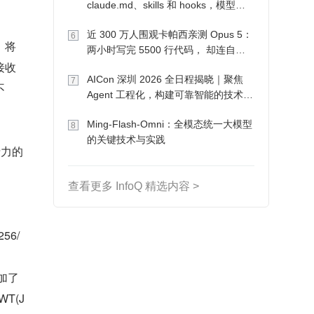
claude.md、skills 和 hooks，模型自
己会想办法
近 300 万人围观卡帕西亲测 Opus 5：
6
，将
两小时写完 5500 行代码， 却连自己
接收
写的游戏都玩不了
AICon 深圳 2026 全日程揭晓｜聚焦
7
不
Agent 工程化，构建可靠智能的技术路
径
Ming-Flash-Omni：全模态统一大模型
8
的关键技术与实践
费力的
查看更多 InfoQ 精选内容 >
56/
增加了
T(J