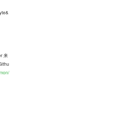
yte&
r 来
thu
mmon/