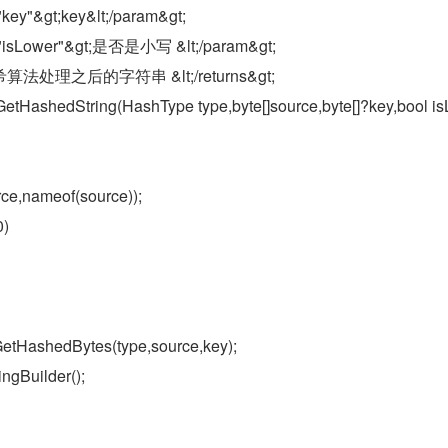
key"&gt;key&lt;/param&gt;
"isLower"&gt;是否是小写 &lt;/param&gt;
t;哈希算法处理之后的字符串 &lt;/returns&gt;
 GetHashedString(HashType type,byte[]source,byte[]?key,bool i
e,nameof(source));
0)
tHashedBytes(type,source,key);
ngBuilder();