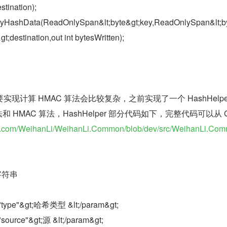
stination);
TryHashData(ReadOnlySpan&lt;byte&gt;key,ReadOnlySpan&lt;b
t;destination,out int bytesWritten);
现计算 HMAC 算法会比较复杂，之前实现了一个 HashHelpe
和 HMAC 算法，HashHelper 部分代码如下，完整代码可以从 Gi
hub.com/WeihanLi/WeihanLi.Common/blob/dev/src/WeihanLi.Co
字符串
"type"&gt;哈希类型 &lt;/param&gt;
source"&gt;源 &lt;/param&gt;