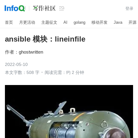

登录
首页
月更活动
主题征文
AI
golang
移动开发
Java
开源
ansible 模块：lineinfile
作者：
ghostwritten
2022-05-10
本文字数：508 字
阅读完需：约 2 分钟