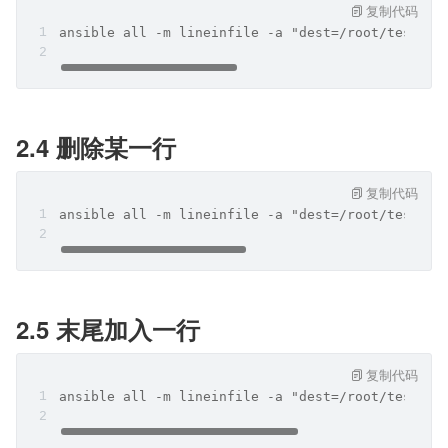
复制代码
ansible all -m lineinfile -a "dest=/root/test.tx
2.4 删除某一行
复制代码
ansible all -m lineinfile -a "dest=/root/test.tx
2.5 末尾加入一行
复制代码
ansible all -m lineinfile -a "dest=/root/test.tx