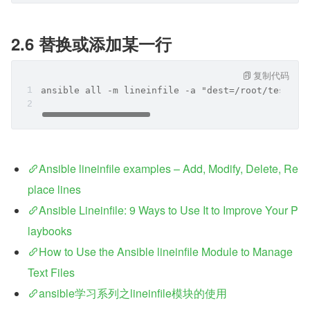
2.6 替换或添加某一行
复制代码
ansible all -m lineinfile -a "dest=/root/test.tx
Ansible lineinfile examples – Add, Modify, Delete, Re
place lines
Ansible Lineinfile: 9 Ways to Use It to Improve Your P
laybooks
How to Use the Ansible lineinfile Module to Manage 
Text Files
ansible学习系列之lineinfile模块的使用