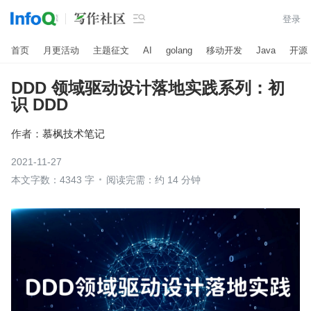

登录
首页
月更活动
主题征文
AI
golang
移动开发
Java
开源
DDD 领域驱动设计落地实践系列：初
识 DDD
作者：
慕枫技术笔记
2021-11-27
本文字数：4343 字
阅读完需：约 14 分钟