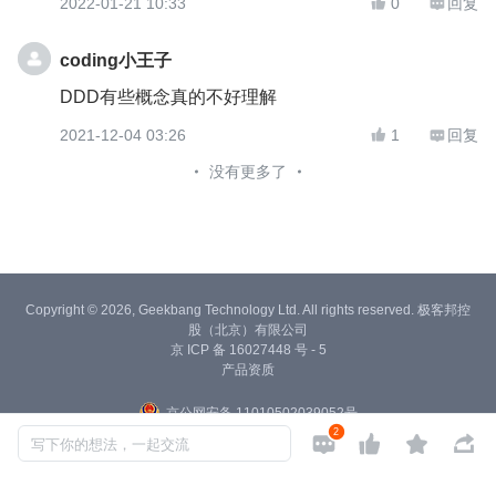
2022-01-21 10:33
0
回复


coding小王子
DDD有些概念真的不好理解
2021-12-04 03:26
1
回复


没有更多了
Copyright © 2026, Geekbang Technology Ltd. All rights reserved. 极客邦控
股（北京）有限公司
京 ICP 备 16027448 号 - 5
产品资质
京公网安备 11010502039052号
2




写下你的想法，一起交流