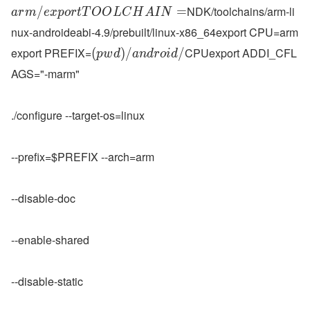
NDK/toolchains/arm-li
/
=
a
r
m
e
x
p
o
r
t
T
O
O
L
C
H
A
I
N
nux-androideabi-4.9/prebuilt/linux-x86_64export CPU=arm
export PREFIX=
CPUexport ADDI_CFL
(
)
/
/
p
w
d
a
n
d
r
o
i
d
AGS="-marm"
./configure --target-os=linux
--prefix=$PREFIX --arch=arm
--disable-doc
--enable-shared
--disable-static