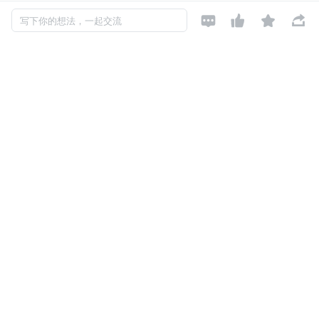
--disable-yasm




写下你的想法，一起交流
--disable-symver
--enable-gpl
--disable-ffmpeg
--disable-ffplay
--disable-ffprobe
--disable-ffserver
--disable-doc