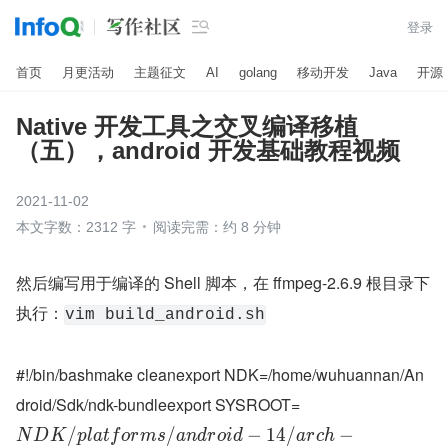

登录
首页
月更活动
主题征文
AI
golang
移动开发
Java
开源
Native 开发工具之交叉编译移植
（五），android 开发基础教程视频
2021-11-02
本文字数：2312 字
阅读完需：约 8 分钟
然后编写用于编译的 Shell 脚本，在 ffmpeg-2.6.9 根目录下
执行：
vim build_android.sh
#!/bin/bashmake cleanexport NDK=/home/wuhuannan/An
droid/Sdk/ndk-bundleexport SYSROOT=
/
/
−
1
4
/
−
N
D
K
p
l
a
t
f
o
r
m
s
a
n
d
r
o
i
d
a
r
c
h