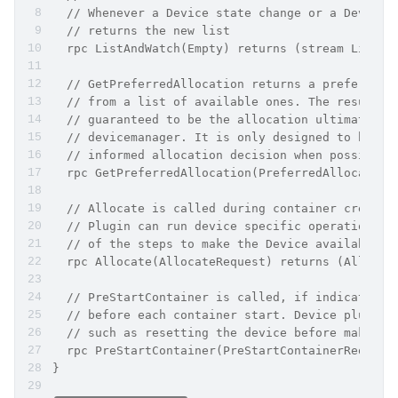
  // Whenever a Device state change or a Device 
  // returns the new list
  rpc ListAndWatch(Empty) returns (stream ListAn
  // GetPreferredAllocation returns a preferred 
  // from a list of available ones. The resultin
  // guaranteed to be the allocation ultimately 
  // devicemanager. It is only designed to help 
  // informed allocation decision when possible.
  rpc GetPreferredAllocation(PreferredAllocation
  // Allocate is called during container creatio
  // Plugin can run device specific operations a
  // of the steps to make the Device available i
  rpc Allocate(AllocateRequest) returns (Allocat
  // PreStartContainer is called, if indicated b
  // before each container start. Device plugin 
  // such as resetting the device before making 
  rpc PreStartContainer(PreStartContainerRequest
}