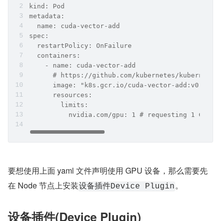
kind: Pod
metadata:
  name: cuda-vector-add
spec:
  restartPolicy: OnFailure
  containers:
    - name: cuda-vector-add
      # https://github.com/kubernetes/kubernetes
      image: "k8s.gcr.io/cuda-vector-add:v0.1"
      resources:
        limits:
          nvidia.com/gpu: 1 # requesting 1 GPU
要想使用上面 yaml 文件声明使用 GPU 设备，那么需要先
在 Node 节点上安装
。
设备插件Device Plugin
设备插件(Device Plugin)