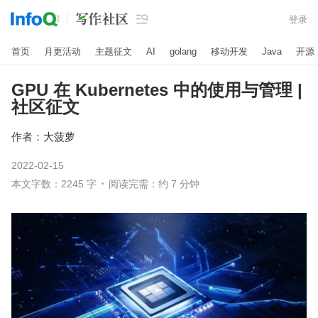

登录
首页
月更活动
主题征文
AI
golang
移动开发
Java
开源
GPU 在 Kubernetes 中的使用与管理 |
社区征文
作者：
大菠萝
2022-02-15
本文字数：2245 字
阅读完需：约 7 分钟