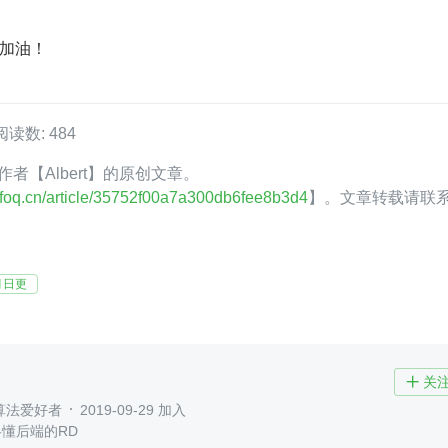
加油！
阅读数: 484
Q 作者【Albert】的原创文章。
.infoq.cn/article/35752f00a7a300db6fee8b3d4
】。文章转载请联
月日更
关

算法爱好者
2019-09-29 加入
,略懂后端的RD