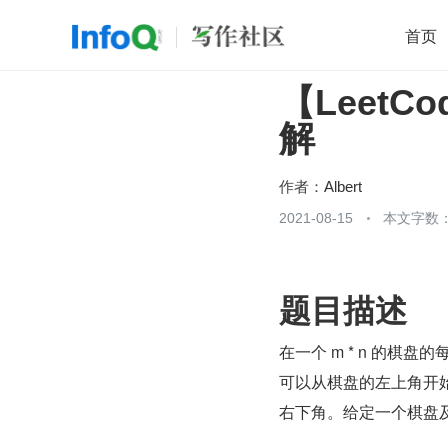
首页
【LeetC
移动开发
Java
开源
架构
O
解
前端
AI
大数据
团队管理
查看更多

作者：
Albert
2021-08-15
本文字数：
题目描述
在一个 m * n 的
可以从棋盘的左上角开
右下角。给定一个棋盘