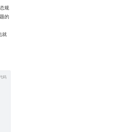
态规
题的
也就
代码