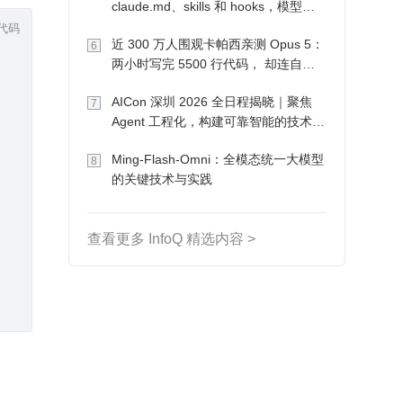
claude.md、skills 和 hooks，模型自
代码
己会想办法
近 300 万人围观卡帕西亲测 Opus 5：
6
两小时写完 5500 行代码， 却连自己
写的游戏都玩不了
AICon 深圳 2026 全日程揭晓｜聚焦
7
Agent 工程化，构建可靠智能的技术路
径
Ming-Flash-Omni：全模态统一大模型
8
的关键技术与实践
查看更多 InfoQ 精选内容 >