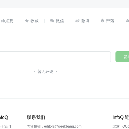





发
暂无评论
nfoQ
联系我们
InfoQ
关于我们
内容投稿：editors@geekbang.com
北京 · QC