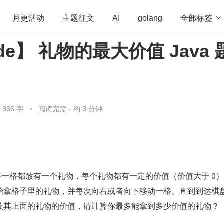
全部标签

月更活动
主题征文
AI
golang
ode】 礼物的最大价值 Java 
penHarmony
算法
学习方法
Web3.0
高
程序员
运维
深度思考
低代码
redis
866 字
阅读完需：约 3 分钟
棋盘的每一格都放有一个礼物，每个礼物都有一定的价值（价值大于 0
始拿格子里的礼物，并每次向右或者向下移动一格、直到到达棋
及其上面的礼物的价值，请计算你最多能拿到多少价值的礼物？