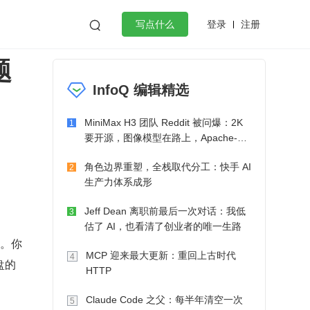
登录
注册

写点什么
题
效工作
数据库
Python
音视频
InfoQ 编辑精选
golang
微服务架构
flutter
MiniMax H3 团队 Reddit 被问爆：2K
1
要开源，图像模型在路上，Apache-2.0
也在考虑了
角色边界重塑，全栈取代分工：快手 AI
2
生产力体系成形
Jeff Dean 离职前最后一次对话：我低
3
估了 AI，也看清了创业者的唯一生路
）。你
MCP 迎来最大更新：重回上古时代
4
盘的
HTTP
Claude Code 之父：每半年清空一次
5