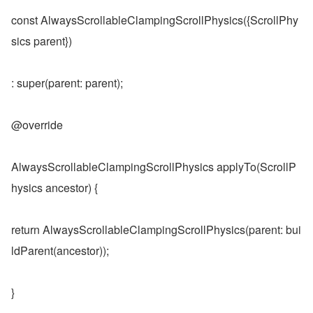
const AlwaysScrollableClampingScrollPhysics({ScrollPhy
sics parent})
: super(parent: parent);
@override
AlwaysScrollableClampingScrollPhysics applyTo(ScrollP
hysics ancestor) {
return AlwaysScrollableClampingScrollPhysics(parent: bui
ldParent(ancestor));
}