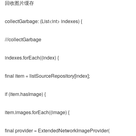
回收图片缓存
collectGarbage: (List<int> indexes) {
///collectGarbage
indexes.forEach((index) {
final item = listSourceRepository[index];
if (item.hasImage) {
item.images.forEach((image) {
final provider = ExtendedNetworkImageProvider(