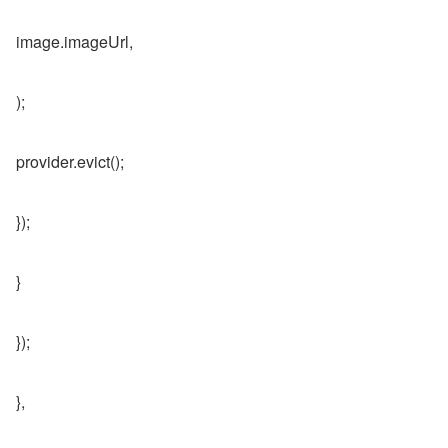
image.imageUrl,
);
provider.evict();
});
}
});
},