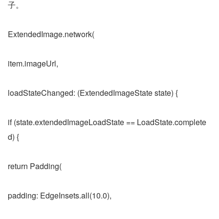
子。
ExtendedImage.network(
item.imageUrl,
loadStateChanged: (ExtendedImageState state) {
if (state.extendedImageLoadState == LoadState.complete
d) {
return Padding(
padding: EdgeInsets.all(10.0),