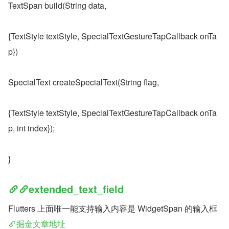
TextSpan build(String data,
{TextStyle textStyle, SpecialTextGestureTapCallback onTa
p})
SpecialText createSpecialText(String flag,
{TextStyle textStyle, SpecialTextGestureTapCallback onTa
p, int index});
}
extended_text_field
Flutters 上面唯一能支持输入内容是 WidgetSpan 的输入框 
掘金文章地址