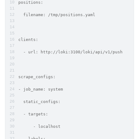
positions:
  filename: /tmp/positions.yaml
clients:
  - url: http://loki:3100/loki/api/v1/push
scrape_configs:
- job_name: system
  static_configs:
  - targets:
      - localhost
    labels: