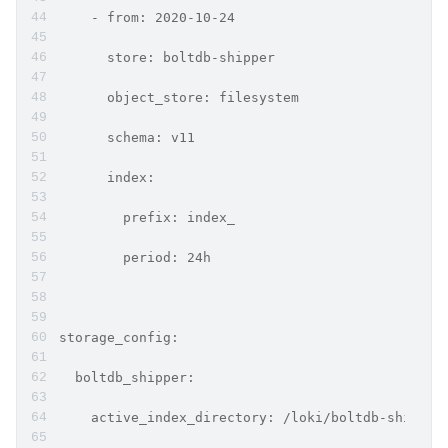
    - from: 2020-10-24
      store: boltdb-shipper
      object_store: filesystem
      schema: v11
      index:
        prefix: index_
        period: 24h
storage_config:
  boltdb_shipper:
    active_index_directory: /loki/boltdb-shipper