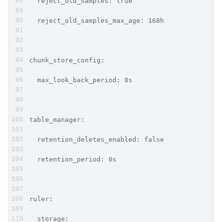
  reject_old_samples: true
  reject_old_samples_max_age: 168h
chunk_store_config:
  max_look_back_period: 0s
table_manager:
  retention_deletes_enabled: false
  retention_period: 0s
ruler:
  storage: