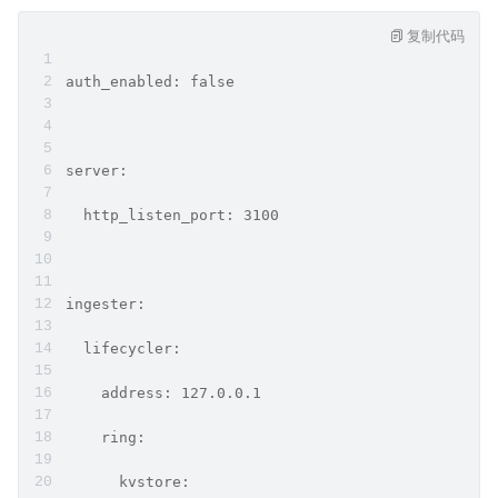
复制代码
auth_enabled: false
server:
  http_listen_port: 3100
ingester:
  lifecycler:
    address: 127.0.0.1
    ring:
      kvstore: