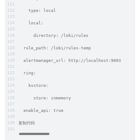
    type: local
    local:
      directory: /loki/rules
  rule_path: /loki/rules-temp
  alertmanager_url: http://localhost:9093
  ring:
    kvstore:
      store: inmemory
  enable_api: true
复制代码