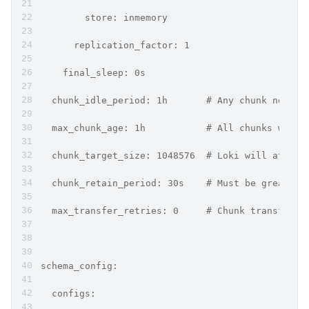
        store: inmemory
      replication_factor: 1
    final_sleep: 0s
  chunk_idle_period: 1h       # Any chunk not re
  max_chunk_age: 1h           # All chunks will 
  chunk_target_size: 1048576  # Loki will attemp
  chunk_retain_period: 30s    # Must be greater 
  max_transfer_retries: 0     # Chunk transfers 
schema_config:
  configs: