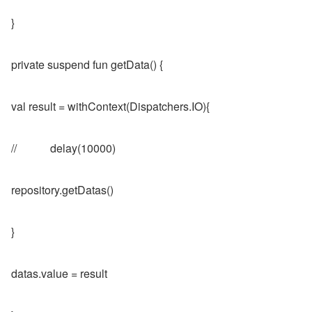
}
private suspend fun getData() {
val result = withContext(Dispatchers.IO){
//            delay(10000)
repository.getDatas()
}
datas.value = result