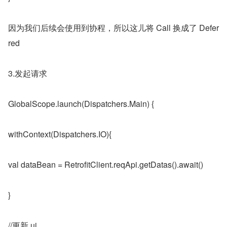
因为我们后续会使用到协程，所以这儿将 Call 换成了 Defer
red
3.发起请求
GlobalScope.launch(Dispatchers.Main) {
withContext(Dispatchers.IO){
val dataBean = RetrofitClient.reqApi.getDatas().await()
}
//更新 ui