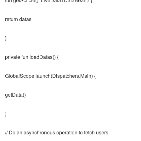
fun getActicle(): LiveData<DataBean> {
return datas
}
private fun loadDatas() {
GlobalScope.launch(Dispatchers.Main) {
getData()
}
// Do an asynchronous operation to fetch users.