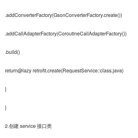
.addConverterFactory(GsonConverterFactory.create())
.addCallAdapterFactory(CoroutineCallAdapterFactory())
.build()
return@lazy retrofit.create(RequestService::class.java)
}
}
2.创建 service 接口类