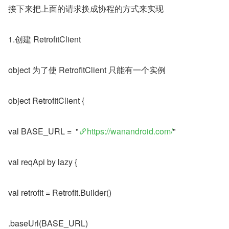
接下来把上面的请求换成协程的方式来实现
1.创建 RetrofitClient
object 为了使 RetrofitClient 只能有一个实例
object RetrofitClient {
val BASE_URL =  "
https://wanandroid.com/
"
val reqApi by lazy {
val retrofit = Retrofit.Builder()
.baseUrl(BASE_URL)