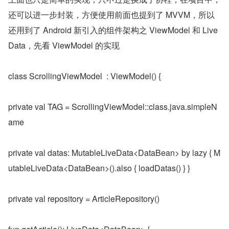
还可以进一步封装，方便使用前面也提到了 MVVM，所以
还用到了 Android 新引入的组件架构之 ViewModel 和 Live
Data，先看 ViewModel 的实现
class ScrollingViewModel  : ViewModel() {
private val TAG = ScrollingViewModel::class.java.simpleN
ame
private val datas: MutableLiveData<DataBean> by lazy { M
utableLiveData<DataBean>().also { loadDatas() } }
private val repository = ArticleRepository()