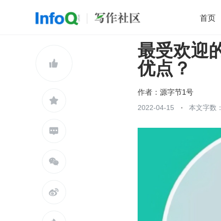
首页
最受欢迎的
移动开发
Java
开源
架构
O

优点？
前端
AI
大数据
团队管理
查看更多

作者：
源字节1号

2022-04-15
本文字数：


