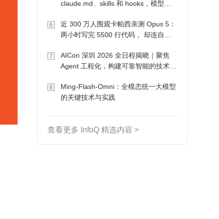
claude.md、skills 和 hooks，模型自
己会想办法
近 300 万人围观卡帕西亲测 Opus 5：
6
两小时写完 5500 行代码， 却连自己
写的游戏都玩不了
AICon 深圳 2026 全日程揭晓｜聚焦
7
Agent 工程化，构建可靠智能的技术路
径
Ming-Flash-Omni：全模态统一大模型
8
的关键技术与实践
查看更多 InfoQ 精选内容 >