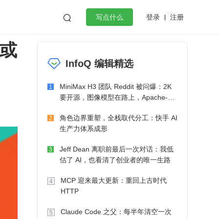
登录
注册

写点什么
点或
效工作
数据库
Python
音视频
InfoQ 编辑精选
golang
微服务架构
flutter
MiniMax H3 团队 Reddit 被问爆：2K
1
要开源，图像模型在路上，Apache-2.0
也在考虑了
角色边界重塑，全栈取代分工：快手 AI
2
生产力体系成形
Jeff Dean 离职前最后一次对话：我低
3
估了 AI，也看清了创业者的唯一生路
MCP 迎来最大更新：重回上古时代
4
HTTP
Claude Code 之父：每半年清空一次
5