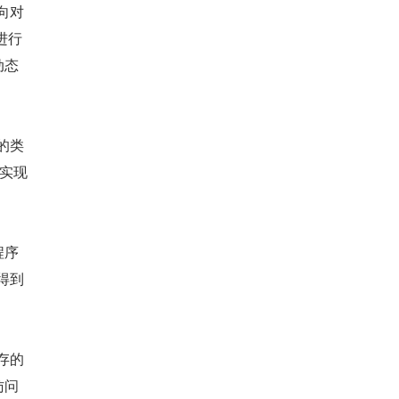
向对
进行
动态
的类
言实现
程序
得到
存的
访问