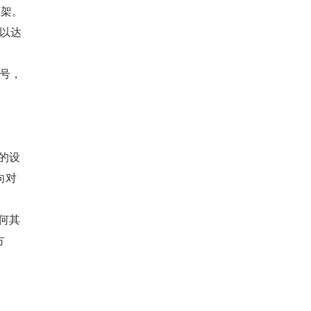
框架。
可以达
引号，
的设
向对
何其
方