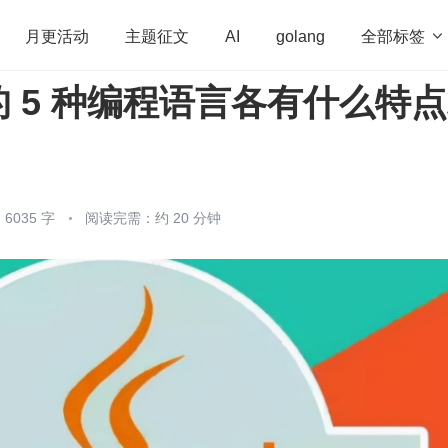
全部标签

月更活动
主题征文
AI
golang
 5 种编程语言各有什么特
penHarmony
算法
学习方法
Web3.0
高
程序员
运维
深度思考
低代码
redis
6035 字
阅读完需：约 20 分钟