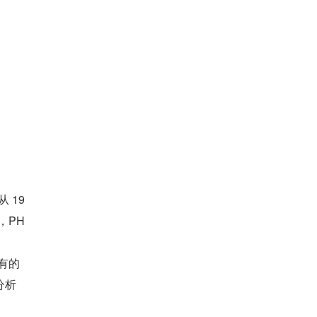
 19
，PH
所有的
析 