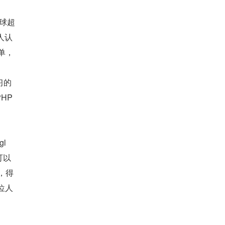
全球超
人认
单，
学习的
P 
l
可以
，得
位人