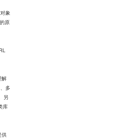
。对象
象的原
L 
理解
载、多
。另
类库
提供