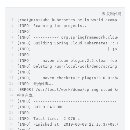
复制代码
[root@minikube kubernetes-hello-world-example]# 
[INFO] Scanning for projects...
[INFO] 
[INFO] ----------< org.springframework.cloud:kub
[INFO] Building Spring Cloud Kubernetes :: Examp
[INFO] --------------------------------[ jar ]--
[INFO] 
[INFO] --- maven-clean-plugin:2.5:clean (default
[INFO] Deleting /usr/local/work/demo/spring-clou
[INFO] 
[INFO] --- maven-checkstyle-plugin:3.0.0:check (
[INFO] 开始检查……
[ERROR] /usr/local/work/demo/spring-cloud-kuber
检查完成。
[INFO] -----------------------------------------
[INFO] BUILD FAILURE
[INFO] -----------------------------------------
[INFO] Total time:  2.976 s
[INFO] Finished at: 2019-06-08T22:15:37+08:00