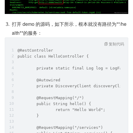
打开 demo 的源码，如下所示，根本就没有路径为**/he
alth**的服务：
复制代码
@RestController
public class HelloController {
        private static final Log log = LogFactor
        @Autowired
        private DiscoveryClient discoveryClient;
        @RequestMapping("/")
        public String hello() {
                return "Hello World";
        }
        @RequestMapping("/services")