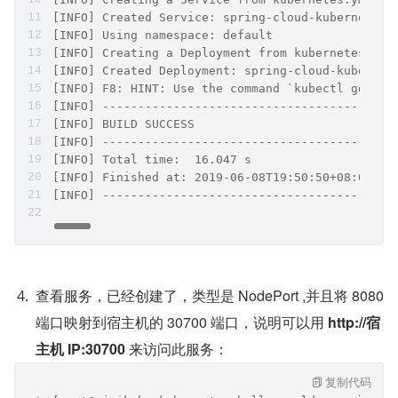
[INFO] Created Service: spring-cloud-kubernetes-
[INFO] Using namespace: default
[INFO] Creating a Deployment from kubernetes.yml
[INFO] Created Deployment: spring-cloud-kubernet
[INFO] F8: HINT: Use the command `kubectl get po
[INFO] -----------------------------------------
[INFO] BUILD SUCCESS
[INFO] -----------------------------------------
[INFO] Total time:  16.047 s
[INFO] Finished at: 2019-06-08T19:50:50+08:00
[INFO] -----------------------------------------
查看服务，已经创建了，类型是 NodePort ,并且将 8080 
端口映射到宿主机的 30700 端口，说明可以用 
http://宿
主机 IP:30700 
来访问此服务：
复制代码