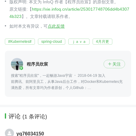
版权声明: 本文为 InfoQ 作者【程序员欣宸】的原创文章。
原文链接:【
https://xie.infoq.cn/article/253017748706dd4b4307
4b323
】。文章转载请联系作者。
如对本文有异议，可
点此反馈
#Kubernetes#
spring-cloud
ｊａｖａ
4月月更
程序员欣宸
关注

搜索"程序员欣宸"，一起畅游Java宇宙
2018-04-19 加入
前腾讯、前阿里员工，从事Java后台工作，对Docker和Kubernetes充
满热爱，所有文章均为作者原创，个人Github：
https://github.com/zq2599/blog_demos
评论
(1 条评论)
yq76034150