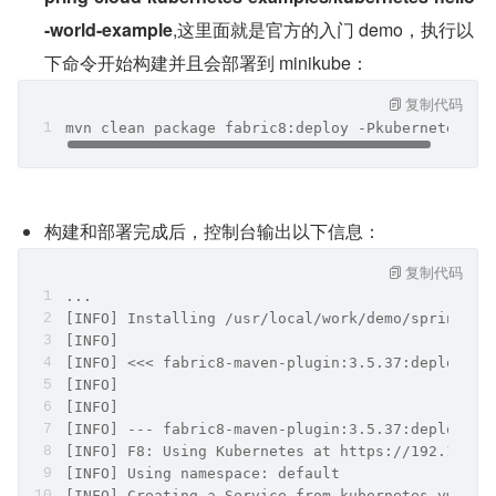
-world-example
,这里面就是官方的入门 demo，执行以
下命令开始构建并且会部署到 minikube：
复制代码
mvn clean package fabric8:deploy -Pkubernetes
构建和部署完成后，控制台输出以下信息：
复制代码
...
[INFO] Installing /usr/local/work/demo/spring-cl
[INFO] 
[INFO] <<< fabric8-maven-plugin:3.5.37:deploy (d
[INFO] 
[INFO] 
[INFO] --- fabric8-maven-plugin:3.5.37:deploy (d
[INFO] F8: Using Kubernetes at https://192.168.1
[INFO] Using namespace: default
[INFO] Creating a Service from kubernetes.yml na