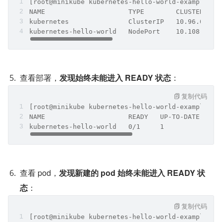
[root@minikube kubernetes-hello-world-example]# 
NAME                     TYPE        CLUSTER-IP 
kubernetes               ClusterIP   10.96.0.1  
kubernetes-hello-world   NodePort    10.108.214.
查看部署，
发现始终未能进入 READY 状态
：
复制代码
[root@minikube kubernetes-hello-world-example]# 
NAME                     READY   UP-TO-DATE   AV
kubernetes-hello-world   0/1     1            0 
查看 pod，
发现新建的 pod 始终未能进入 READY 状
态
：
复制代码
[root@minikube kubernetes-hello-world-example]# 