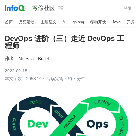

登录
首页
月更活动
主题征文
AI
golang
移动开发
Java
开源
DevOps 进阶（三）走近 DevOps 工
程师
作者：
No Silver Bullet
2022-02-15
本文字数：2053 字
阅读完需：约 7 分钟