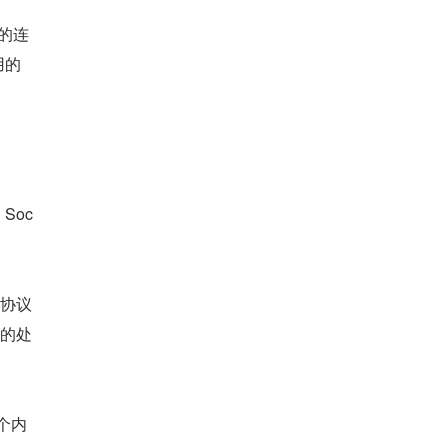
同的连
使用的
 Soc
 协议
体的处
两个内