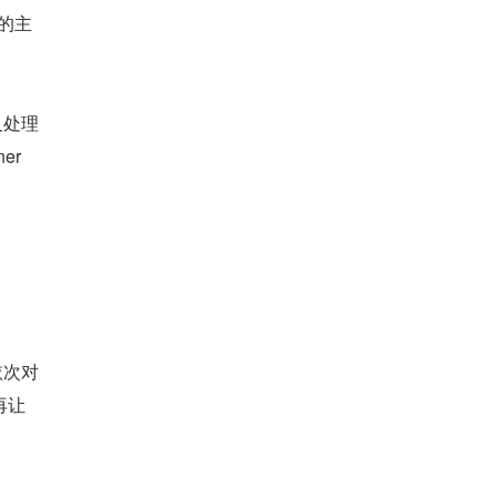
认的主
及处理
r 
依次对
再让