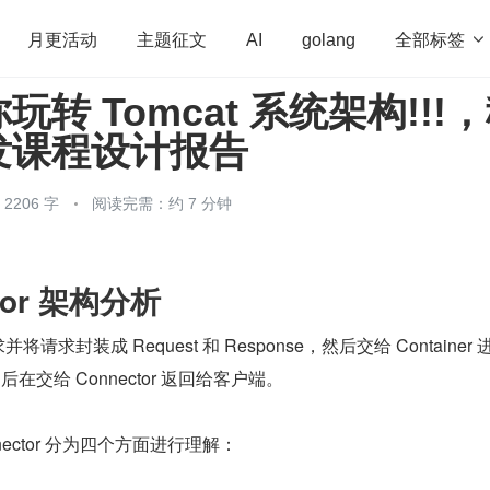
全部标签

月更活动
主题征文
AI
golang
转 Tomcat 系统架构!!!
penHarmony
算法
学习方法
Web3.0
高
发课程设计报告
程序员
运维
深度思考
低代码
redis
206 字
阅读完需：约 7 分钟
tor 架构分析
求并将请求封装成 Request 和 Response，然后交给 Container
之后在交给 Connector 返回给客户端。
ector 分为四个方面进行理解：