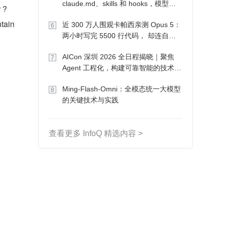
claude.md、skills 和 hooks，模型自
？?
己会想办法
ain
近 300 万人围观卡帕西亲测 Opus 5：
6
两小时写完 5500 行代码， 却连自己
写的游戏都玩不了
AICon 深圳 2026 全日程揭晓｜聚焦
7
Agent 工程化，构建可靠智能的技术路
径
Ming-Flash-Omni：全模态统一大模型
8
的关键技术与实践
查看更多 InfoQ 精选内容 >