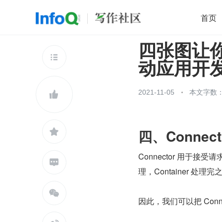
首页
四张图让你玩
移动开发
Java
开源
架构
O

动应用开
前端
AI
大数据
团队管理
查看更多

2021-11-05
本文字数：2

四、Connec

Connector 用于接受请

理，Container 处理完

因此，我们可以把 Conn