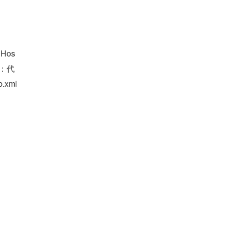
Hos
t：代
ml 