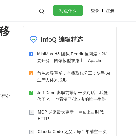
登录
注册

写点什么
，移
效工作
数据库
Python
音视频
InfoQ 编辑精选
golang
微服务架构
flutter
MiniMax H3 团队 Reddit 被问爆：2K
1
要开源，图像模型在路上，Apache-2.0
也在考虑了
角色边界重塑，全栈取代分工：快手 AI
2
生产力体系成形
Jeff Dean 离职前最后一次对话：我低
3
 进行处
估了 AI，也看清了创业者的唯一生路
MCP 迎来最大更新：重回上古时代
4
HTTP
Claude Code 之父：每半年清空一次
5