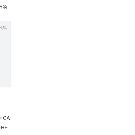
示的
代码
 CA
E 