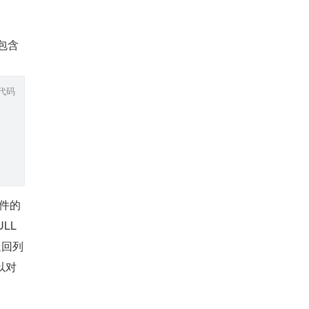
中包含
代码
条件的
LL 
返回列
以对