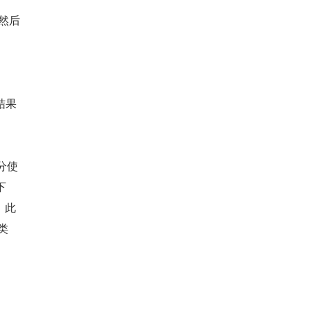
，然后
结果
部分使
下
。此
类