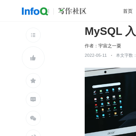
首页
MySQL 
移动开发
Java
开源
架构
O

前端
AI
大数据
团队管理
作者：
宇宙之一粟
查看更多
2022-05-11
本文字数：2




