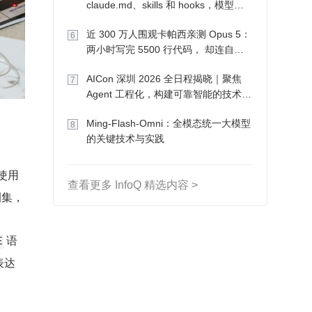
claude.md、skills 和 hooks，模型自
己会想办法
近 300 万人围观卡帕西亲测 Opus 5：
6
两小时写完 5500 行代码， 却连自己
写的游戏都玩不了
AICon 深圳 2026 全日程揭晓｜聚焦
7
Agent 工程化，构建可靠智能的技术路
径
Ming-Flash-Omni：全模态统一大模型
8
的关键技术与实践
 是一个 MySQL 语句查询关键字，它定义了处理循环概念以执行条件集并使用 
查看更多 InfoQ 精选内容 >
例集，
 语
E
表达