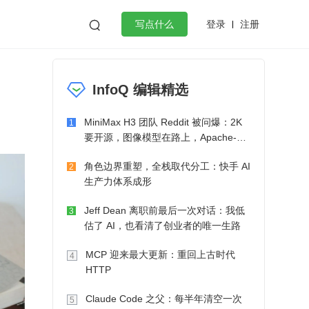
登录
注册

写点什么
效工作
数据库
Python
音视频
InfoQ 编辑精选
golang
微服务架构
flutter
MiniMax H3 团队 Reddit 被问爆：2K
1
要开源，图像模型在路上，Apache-2.0
也在考虑了
角色边界重塑，全栈取代分工：快手 AI
2
生产力体系成形
Jeff Dean 离职前最后一次对话：我低
3
估了 AI，也看清了创业者的唯一生路
MCP 迎来最大更新：重回上古时代
4
HTTP
Claude Code 之父：每半年清空一次
5