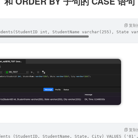
T 和 ORDER BY 子句的 CASE 语句
复制
udents(StudentID int, StudentName varchar(255), State va
复制
dents (StudentID, StudentName, State, City) VALUES ('01'