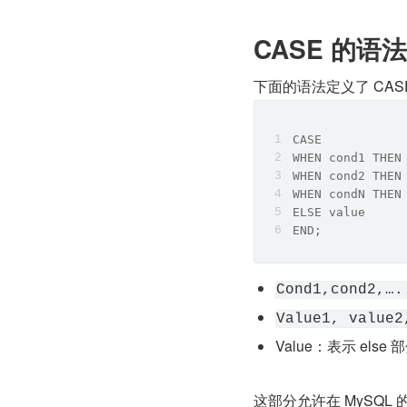
CASE 的语法
下面的语法定义了 CASE
CASE
WHEN cond1 THEN
WHEN cond2 THEN
WHEN condN THEN
ELSE value
END;
Cond1,cond2,….
Value1, value2
Value：表示 els
这部分允许在 MySQL