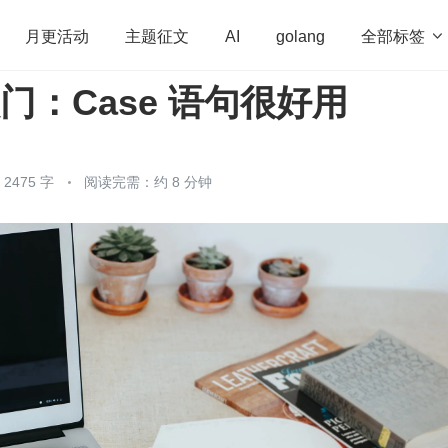
全部标签

月更活动
主题征文
AI
golang
入门：Case 语句很好用
penHarmony
算法
学习方法
Web3.0
高
程序员
运维
深度思考
低代码
redis
475 字
阅读完需：约 8 分钟