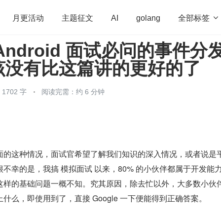
全部标签

月更活动
主题征文
AI
golang
Android 面试必问的事件分
penHarmony
算法
学习方法
Web3.0
高
该没有比这篇讲的更好的了
程序员
运维
深度思考
低代码
redis
702 字
阅读完需：约 6 分钟
面的这种情况，面试官希望了解我们知识的深入情况，或者说是
不幸的是，我搞 模拟面试 以来，80% 的小伙伴都属于开发能
这样的基础问题一概不知。究其原因，除去忙以外，大多数小伙
什么，即使用到了，直接 Google 一下便能得到正确答案。