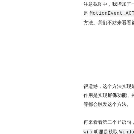
注意截图中，我增加了
是 
MotionEvent.AC
方法。我们不妨来看看
很遗憾，这个方法实现
作用是实现
屏保功能
，并
等都会触发这个方法。
再来看看第二个 if 语句
 明显是获取 
w()
Wind