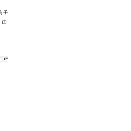
有子 
，由
chE