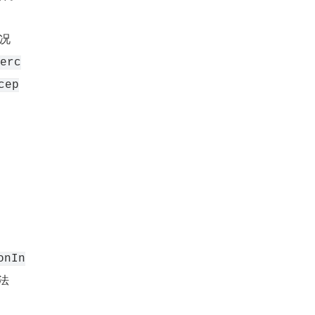
情况
erc
cep
onIn
法