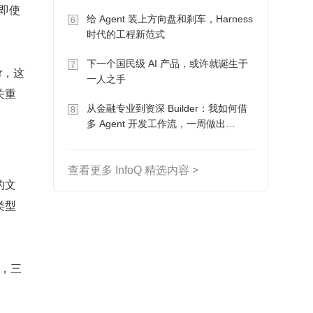
Token 收入却为 0
，即使
给 Agent 装上方向盘和刹车，Harness
6
时代的工程新范式
下一个国民级 AI 产品，或许就诞生于
7
r，这
一人之手
关重
从金融专业到资深 Builder：我如何借
8
多 Agent 开发工作流，一周做出
MVP、一个月上线
查看更多 InfoQ 精选内容 >
的文
类型
到，三