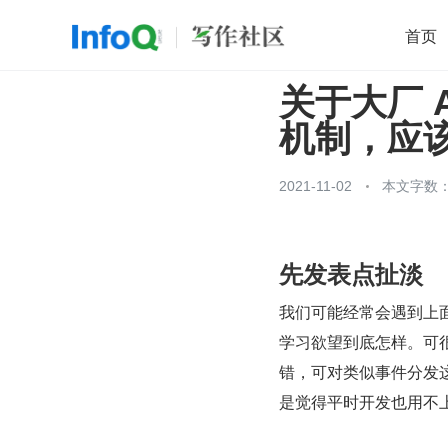
首页
关于大厂 
移动开发
Java
开源
架构
O
机制，应
前端
AI
大数据
团队管理
查看更多

2021-11-02
本文字数：1
先发表点扯淡
我们可能经常会遇到上
学习欲望到底怎样。可很
错，可对类似事件分发
是觉得平时开发也用不上