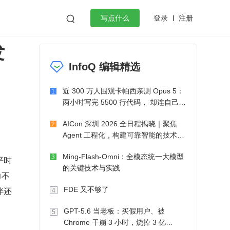
登录
注册

写点什么
发
效工作
数据库
Python
音视频
InfoQ 编辑精选
golang
微服务架构
flutter
近 300 万人围观卡帕西亲测 Opus 5：
1
两小时写完 5500 行代码， 却连自己写
的游戏都玩不了
AICon 深圳 2026 全日程揭晓｜聚焦
2
Agent 工程化，构建可靠智能的技术路
径
Ming-Flash-Omni：全模态统一大模型
3
平时
的关键技术与实践
力不
伴还
FDE 又不够了
4
GPT-5.6 当老板：买假用户、被
5
Chrome 干崩 3 小时，烧掉 3 亿