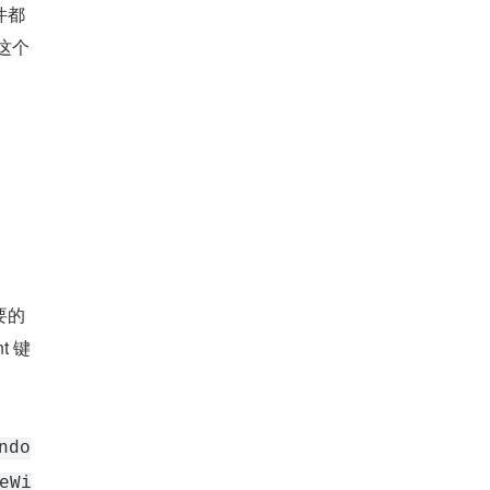
件都
 这个
要的
t 键
ndo
eWi