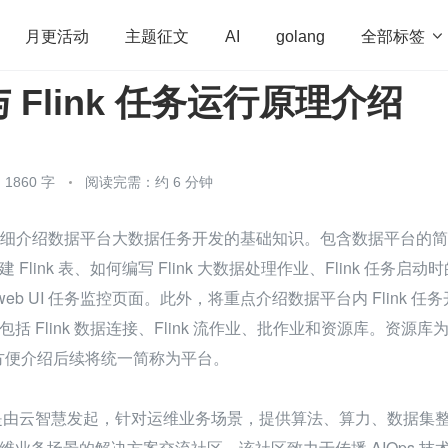
全部标签

月更活动
主题征文
AI
golang
 Flink 任务运行原理介绍
penHarmony
算法
学习方法
Web3.0
高
程序员
运维
深度思考
低代码
redis
1860 字
阅读完需：约 6 分钟
面详细介绍数据平台大数据任务开发的基础知识。包含数据平台的简
Flink 表、如何编写 Flink 大数据处理作业、Flink 任务启动时
 web UI 任务监控页面。此外，将重点介绍数据平台内 Flink 任务
括 Flink 数据连接、Flink 流作业、批作业和资源库。资源库
了方便介绍后续将统一简称为平台。
 社区是由云智慧发起，针对运维业务场景，提供算法、算力、数据集
维业务场景的解决方案交流社区。该社区致力于传播 AIOps 技