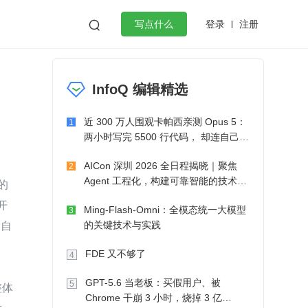
登录
注册

写点什么
效工作
数据库
Python
音视频
InfoQ 编辑精选
golang
微服务架构
flutter
近 300 万人围观卡帕西亲测 Opus 5：
1
两小时写完 5500 行代码， 却连自己写
的游戏都玩不了
AICon 深圳 2026 全日程揭晓｜聚焦
2
Agent 工程化，构建可靠智能的技术路
的
径
开
Ming-Flash-Omni：全模态统一大模型
3
为自
的关键技术与实践
FDE 又不够了
4
GPT-5.6 当老板：买假用户、被
5
整体
Chrome 干崩 3 小时，烧掉 3 亿
术，