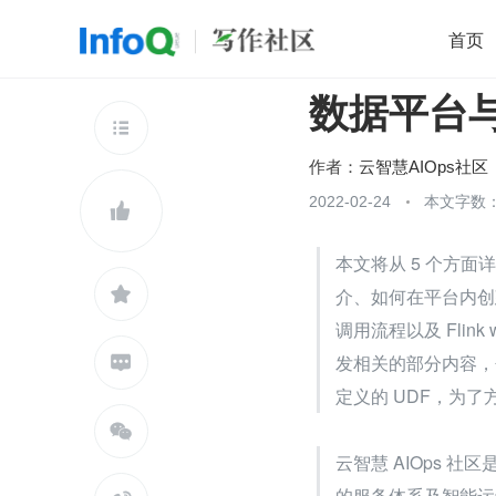
首页
数据平台与
移动开发
Java
开源
架构
O

前端
AI
大数据
团队管理
作者：
云智慧AIOps社区
查看更多
2022-02-24
本文字数：


本文将从 5 个方

介、如何在平台内创建 
调用流程以及 Flink
发相关的部分内容，包

定义的 UDF，为

云智慧 AIOps
的服务体系及智能运