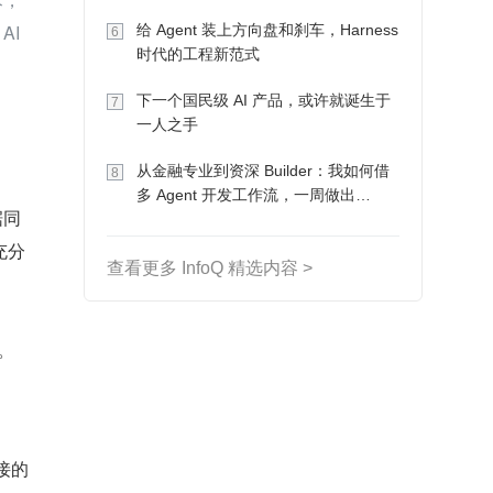
Token 收入却为 0
AI
给 Agent 装上方向盘和刹车，Harness
6
时代的工程新范式
下一个国民级 AI 产品，或许就诞生于
7
一人之手
从金融专业到资深 Builder：我如何借
8
多 Agent 开发工作流，一周做出
据同
MVP、一个月上线
充分
查看更多 InfoQ 精选内容 >
。
连接的