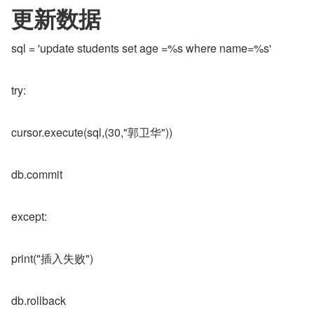
更新数据
sql = 'update students set age =%s where name=%s'
try:
cursor.execute(sql,(30,"郭卫华"))
db.commit
except:
print("插入失败")
db.rollback