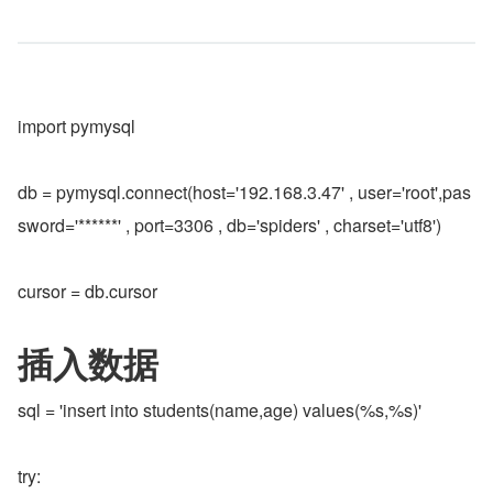
import pymysql
db = pymysql.connect(host='192.168.3.47' , user='root',pas
sword='******' , port=3306 , db='spiders' , charset='utf8')
cursor = db.cursor
插入数据
sql = 'insert into students(name,age) values(%s,%s)'
try: