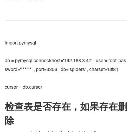
import pymysql
db = pymysql.connect(host='192.168.3.47' , user='root',pas
sword='******' , port=3306 , db='spiders' , charset='utf8')
cursor = db.cursor
检查表是否存在，如果存在删
除