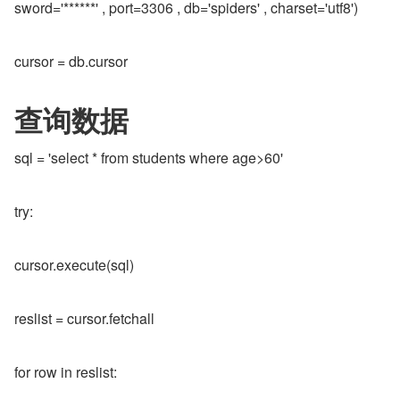
sword='******' , port=3306 , db='spiders' , charset='utf8')
cursor = db.cursor
查询数据
sql = 'select * from students where age>60'
try:
cursor.execute(sql)
reslist = cursor.fetchall
for row in reslist: