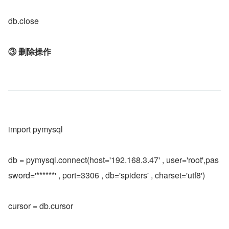
db.close
③ 删除操作
import pymysql
db = pymysql.connect(host='192.168.3.47' , user='root',pas
sword='******' , port=3306 , db='spiders' , charset='utf8')
cursor = db.cursor