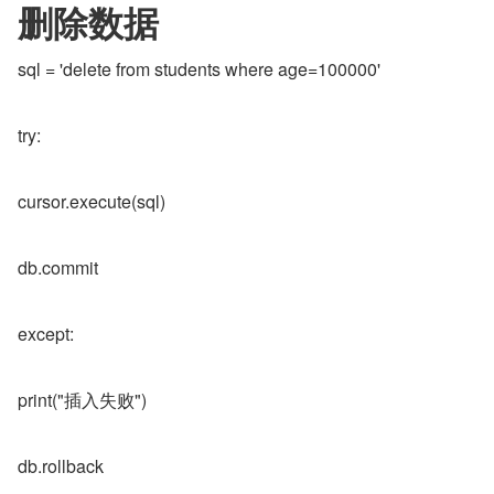
删除数据
sql = 'delete from students where age=100000'
try:
cursor.execute(sql)
db.commit
except:
print("插入失败")
db.rollback