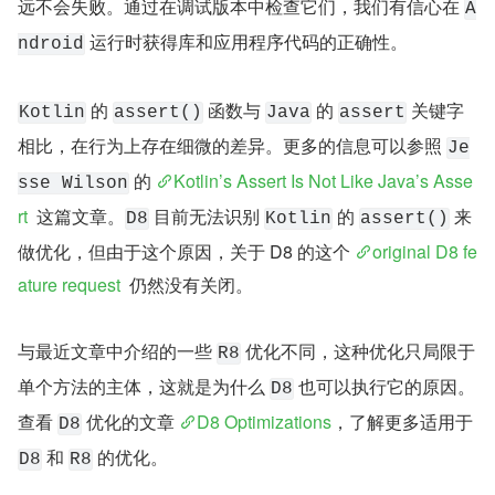
远不会失败。通过在调试版本中检查它们，我们有信心在 
A
 运行时获得库和应用程序代码的正确性。
ndroid
 的 
 函数与 
 的 
 关键字
Kotlin
assert()
Java
assert
相比，在行为上存在细微的差异。更多的信息可以参照 
Je
 的 
Kotlin’s Assert Is Not Like Java’s Asse
sse Wilson
rt 
 这篇文章。
 目前无法识别 
 的 
 来
D8
Kotlin
assert()
做优化，但由于这个原因，关于 D8 的这个 
original D8 fe
ature request
  仍然没有关闭。
与最近文章中介绍的一些 
 优化不同，这种优化只局限于
R8
单个方法的主体，这就是为什么 
 也可以执行它的原因。
D8
查看 
 优化的文章 
D8 Optimizations
，了解更多适用于 
D8
 和 
 的优化。
D8
R8