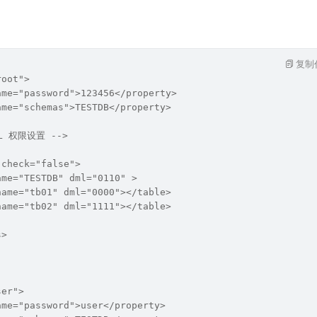
复制
root">
ame="password">123456</property>
ame="schemas">TESTDB</property>
ML 权限设置 -->
 check="false">
ame="TESTDB" dml="0110" >
name="tb01" dml="0000"></table>
name="tb02" dml="1111"></table>
s>    
ser">
ame="password">user</property>