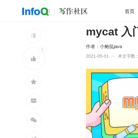
首页
mycat
移动开发
Java
开源
架构
O

前端
AI
大数据
团队管理
作者：
小鲍侃java
1
查看更多
2021-09-01
本文字数：




