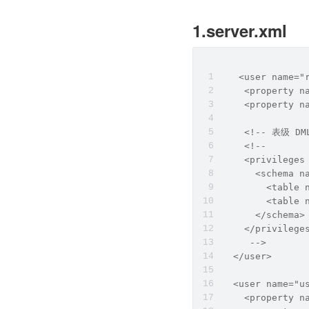
1.server.xml
   <user name="
    <property n
    <property n
    <!-- 表级 D
    <!--     
    <privileges
      <schema n
        <table 
        <table 
      </schema>
    </privilege
     -->
  </user>
  <user name="u
    <property n