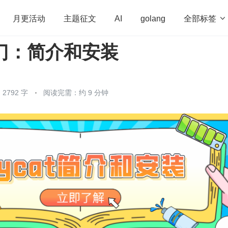
全部标签

月更活动
主题征文
AI
golang
 入门：简介和安装
penHarmony
算法
学习方法
Web3.0
高
程序员
运维
深度思考
低代码
redis
2792 字
阅读完需：约 9 分钟