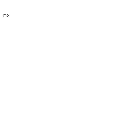
、 mo
）