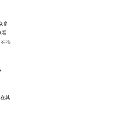
众多
能看
 在很
 
闭在其