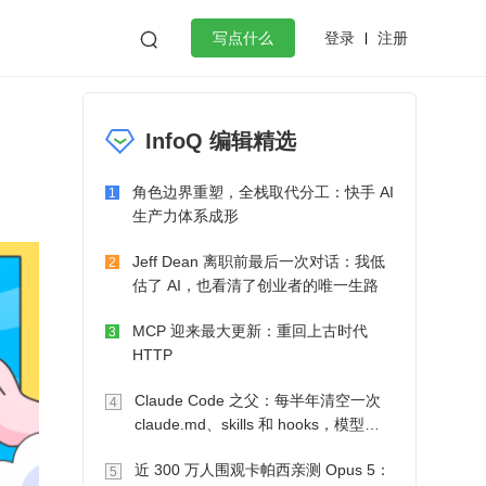
登录
注册

写点什么
效工作
数据库
Python
音视频
InfoQ 编辑精选
golang
微服务架构
flutter
角色边界重塑，全栈取代分工：快手 AI
1
生产力体系成形
Jeff Dean 离职前最后一次对话：我低
2
估了 AI，也看清了创业者的唯一生路
MCP 迎来最大更新：重回上古时代
3
HTTP
Claude Code 之父：每半年清空一次
4
claude.md、skills 和 hooks，模型自
己会想办法
近 300 万人围观卡帕西亲测 Opus 5：
5