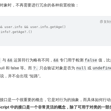
对象时，不再需要进行冗余的各种前置校验：
复制
&& user.info && user.info.getAge()
.info?.getAge?.()
 与 
 运算符行为略有不同，
 专门用于检测 
 值，
.
&&
&&
false
 和 false 等。而 
 只会验证对象是否为 
 或 
?.
null
undefin
来说，并不会出现 “短路”。
接口是一个很重要的概念，它是对行为的抽象，而具体如何行动
eScript 中的接口是一个非常灵活的概念，除了可用于对类的一部