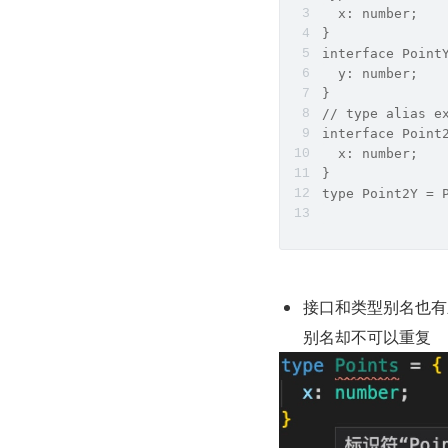
  x: number;
} 
interface Point
  y: number;
}
// type alias e
interface Point
  x: number;
}
type Point2Y = 
接口和类型别名也有
别名却不可以重复