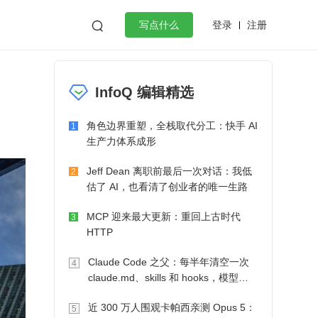
登录
注册

写点什么
效工作
数据库
Python
音视频
InfoQ 编辑精选
golang
微服务架构
flutter
角色边界重塑，全栈取代分工：快手 AI
1
生产力体系成形
Jeff Dean 离职前最后一次对话：我低
2
估了 AI，也看清了创业者的唯一生路
MCP 迎来最大更新：重回上古时代
3
HTTP
Claude Code 之父：每半年清空一次
4
claude.md、skills 和 hooks，模型自
己会想办法
近 300 万人围观卡帕西亲测 Opus 5：
5