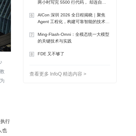
两小时写完 5500 行代码， 却连自己
写的游戏都玩不了
AICon 深圳 2026 全日程揭晓｜聚焦
6
Agent 工程化，构建可靠智能的技术路
径
Ming-Flash-Omni：全模态统一大模型
7
的关键技术与实践
FDE 又不够了
8
少
教
查看更多 InfoQ 精选内容 >
为
是执行
人也