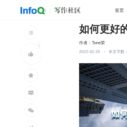
首页
如何更好的使
移动开发
Java
开源
架构
O

前端
AI
大数据
团队管理
作者：
Tone荣
1
查看更多
2022-02-25
本文字数：




