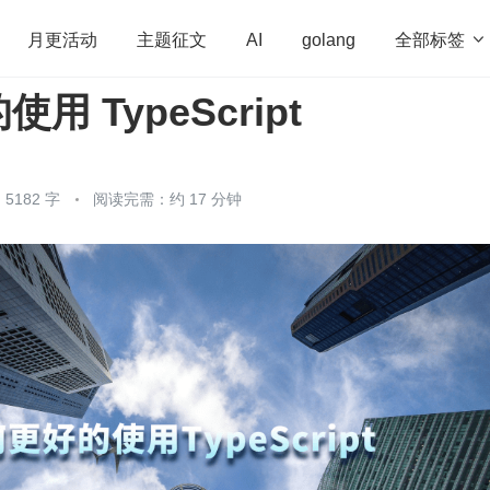
全部标签

月更活动
主题征文
AI
golang
用 TypeScript
penHarmony
算法
学习方法
Web3.0
高
程序员
运维
深度思考
低代码
redis
5182 字
阅读完需：约 17 分钟