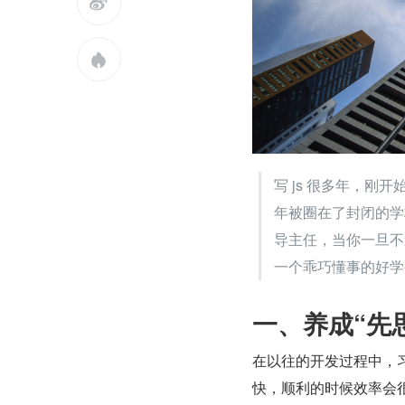


写 js 很多年，刚
年被圈在了封闭的学
导主任，当你一旦不
一个乖巧懂事的好学
一、养成“先
在以往的开发过程中，
快，顺利的时候效率会