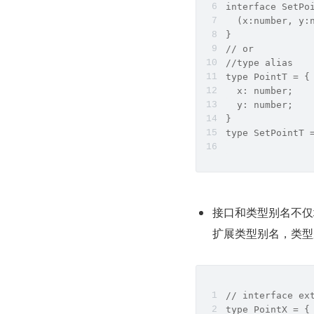
interface SetPo
  (x:number, y:
}
// or
//type alias
type PointT = {
  x: number;
  y: number;
}
type SetPointT 
接口和类型别名不仅
扩展类型别名，类型
// interface ex
type PointX = {