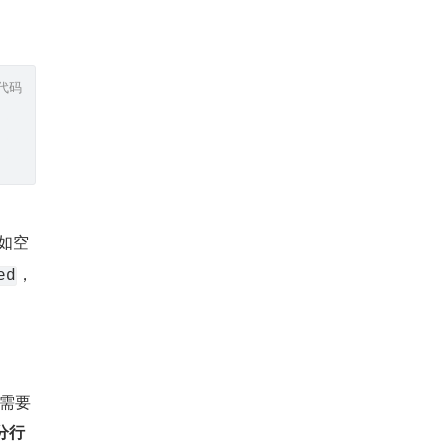
代码
比如空
，
ed
需要
分行