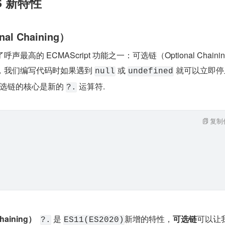
JS 新特性
al Chaining）
 实现了呼声最高的 ECMAScript 功能之一：可选链（Optional Chainin
，我们编写代码时如果遇到 
 或 
 就可以立即
null
undefined
选链的核心是新的 
 运算符.
?.
复制
haining）
 是 
新增的特性，
可选链
可以让
?.
ES11(ES2020)