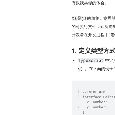
有跟我类似的体会。
是
的超集。意思
ts
js
的可执行文件，众所周知
开发者在开发过程中“随
1. 定义类型方
 中
TypeScript
）。在下面的例子
s
//interface
interface Point
  x: number;
  y: number;
}