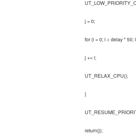
UT_LOW_PRIORITY_C
j = 0;
for (i = 0; i < delay * 50; 
j += i;
UT_RELAX_CPU();
}
UT_RESUME_PRIORIT
return(j);