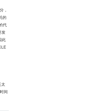
部分，
的 
的代
要发
因此
LE 
耗太
的时间