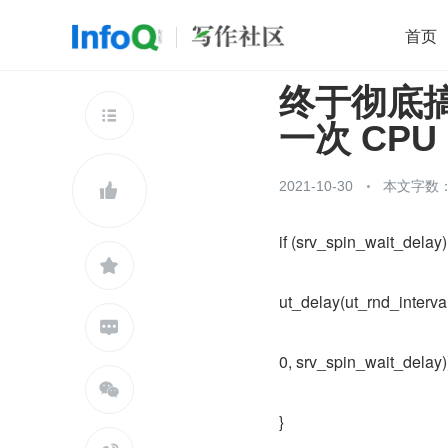
首页
终于彻底搞清
移动开发
Java
开源
架构
O

一次 CPU
前端
AI
大数据
团队管理
查看更多

2021-10-30
本文字数：

if (srv_spin_wait_delay)

ut_delay(ut_rnd_interva

0, srv_spin_wait_delay));

}