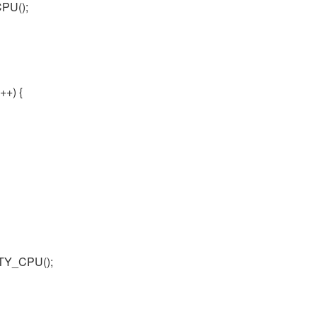
PU();
i++) {
Y_CPU();