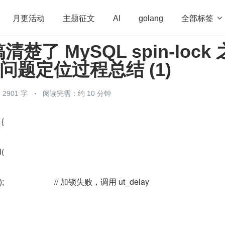
全部标签

月更活动
主题征文
AI
golang
楚了 MySQL spin-lock 
penHarmony
算法
学习方法
Web3.0
高
 问题定位过程总结 (1)
程序员
运维
深度思考
低代码
redis
2901 字
阅读完需：约 10 分钟
 {
l(
                         // 加锁失败，调用 ut_delay