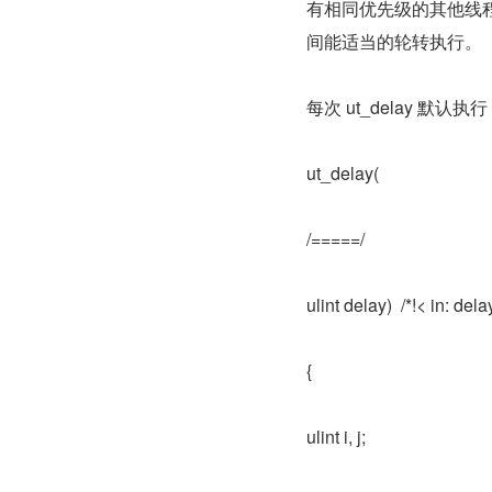
有相同优先级的其他线程
间能适当的轮转执行。
每次 ut_delay 默认执行 p
ut_delay(
/
=====
/
ulint delay)  /*!< in: d
{
ulint i, j;