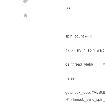

i++;

}
spin_count += i;
if (i >= srv_n_spin_wait
os_thread_yield(
} else {
goto lock_loop; /
次（innodb_sync_sp