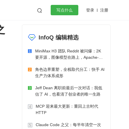
登录
注册

写点什么
之
效工作
数据库
Python
音视频
InfoQ 编辑精选
golang
微服务架构
flutter
MiniMax H3 团队 Reddit 被问爆：2K
1
要开源，图像模型在路上，Apache-2.0
也在考虑了
角色边界重塑，全栈取代分工：快手 AI
2
生产力体系成形
Jeff Dean 离职前最后一次对话：我低
3
估了 AI，也看清了创业者的唯一生路
MCP 迎来最大更新：重回上古时代
4
HTTP
Claude Code 之父：每半年清空一次
5