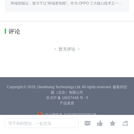
终端智能云，致力于让“终端更智能”。作为 OPPO 三大核心技术之一，
安第斯智能云提供端云协同的数据存储与智能计算服务，是万物互融
的“数智大脑”。
评论
暂无评论
Copyright © 2026, Geekbang Technology Ltd. All rights reserved. 极客邦控
股（北京）有限公司
京 ICP 备 16027448 号 - 5
产品资质
京公网安备 11010502039052号




写下你的想法，一起交流