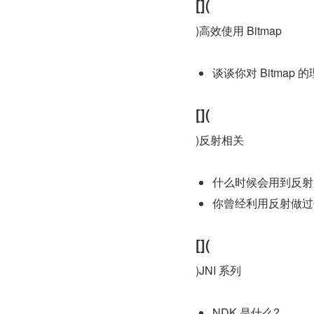
[](
)高效使用 Bitmap
谈谈你对 Bitmap 的理
[](
)反射相关
什么时候会用到反射
你曾经利用反射做过
[](
)JNI 系列
NDK 是什么?