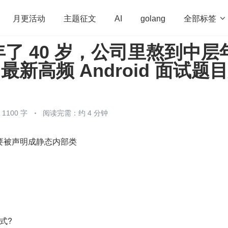
全部标签

月更活动
主题征文
AI
golang
了 40 岁，公司里熬到中层
penHarmony
算法
学习方法
Web3.0
高
，最新高频 Android 面试题
程序员
运维
深度思考
低代码
redis
100 字
阅读完需：约 4 分钟
为什么要被声明成静态内部类
式?