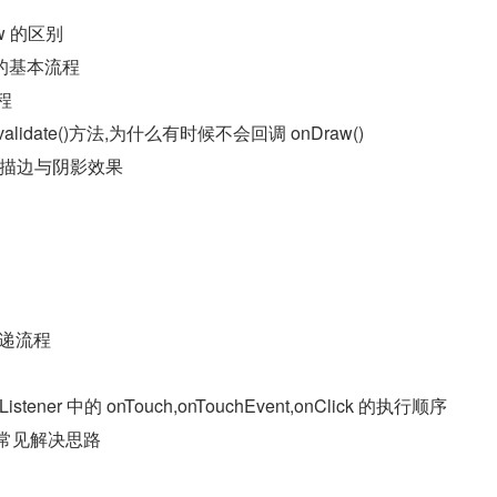
iew 的区别
 的基本流程
程
validate()方法,为什么有时候不会回调 onDraw()
描边与阴影效果
传递流程
hListener 中的 onTouch,onTouchEvent,onClick 的执行顺序
突的常见解决思路