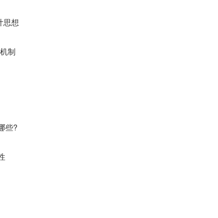
计思想
 机制
有哪些?
性