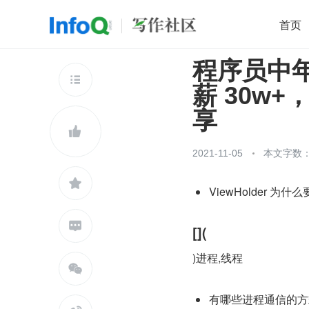
首页
程序员中年
移动开发
Java
开源
架构
O

薪 30w+
前端
AI
大数据
团队管理
享
查看更多


2021-11-05
本文字数：1

ViewHolder 

[](
)进程,线程

有哪些进程通信的方