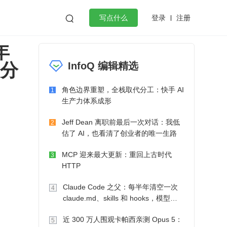
登录
注册

写点什么
年
效工作
数据库
Python
音视频
目分
InfoQ 编辑精选
golang
微服务架构
flutter
角色边界重塑，全栈取代分工：快手 AI
1
生产力体系成形
Jeff Dean 离职前最后一次对话：我低
2
估了 AI，也看清了创业者的唯一生路
MCP 迎来最大更新：重回上古时代
3
HTTP
Claude Code 之父：每半年清空一次
4
claude.md、skills 和 hooks，模型自
己会想办法
近 300 万人围观卡帕西亲测 Opus 5：
5