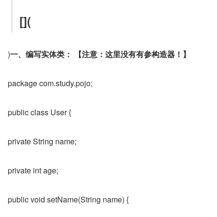
[](
)
一、编写实体类： 【注意：这里没有有参构造器！】
package com.study.pojo;
public class User {
private String name;
private int age;
public void setName(String name) {