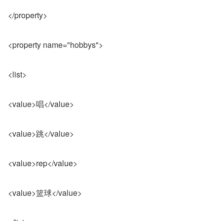
</property>
<property name="hobbys">
<list>
<value>唱</value>
<value>跳</value>
<value>rep</value>
<value>篮球</value>