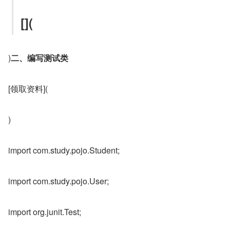
[](
)
二、编写测试类
[领取资料](
)
import com.study.pojo.Student;
import com.study.pojo.User;
import org.junit.Test;