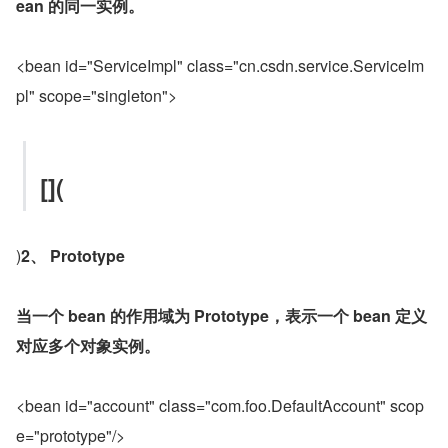
ean 的同一实例。
<bean id="ServiceImpl" class="cn.csdn.service.ServiceIm
pl" scope="singleton">
[](
)
2、 Prototype
当一个 bean 的作用域为 Prototype，表示一个 bean 定义
对应多个对象实例。
<bean id="account" class="com.foo.DefaultAccount" scop
e="prototype"/>