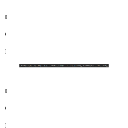
](
)
[
](
)
[