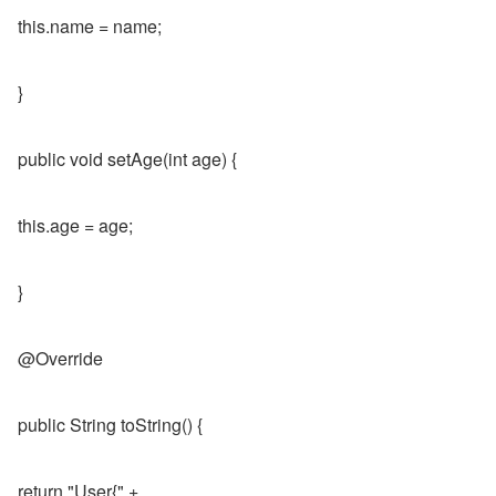
this.name = name;
}
public void setAge(int age) {
this.age = age;
}
@Override
public String toString() {
return "User{" +