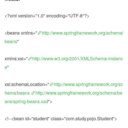
<?xml version="1.0" encoding="UTF-8"?>
<beans xmlns="
http://www.springframework.org/schema/
beans
"
xmlns:xsi="
http://www.w3.org/2001/XMLSchema-instanc
e
"
xsi:schemaLocation="
http://www.springframework.org/sc
hema/beans
http://www.springframework.org/schema/be
ans/spring-beans.xsd
">
<!--<bean id="student" class="com.study.pojo.Student">