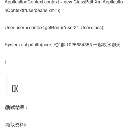
ApplicationContext context = new ClassPathXmlApplicatio
nContext("userbeans.xml");
User user = context.getBean("user2", User.class);
System.out.println(user);//加群 1025684353 一起吹水聊天
}
[](
)
测试结果：
[领取资料](