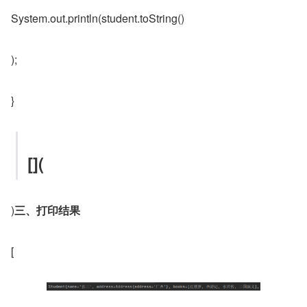
System.out.println(student.toString()
);
}
[](
)
三、打印结果
[