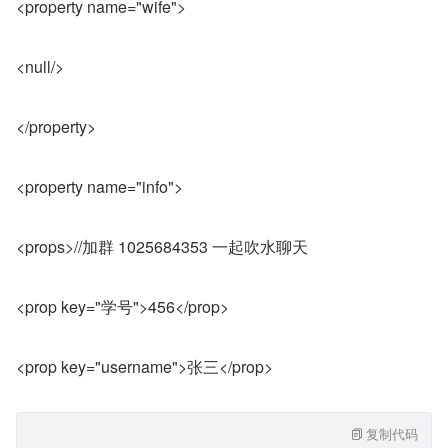
<property name="wife">
<null/>
</property>
<property name="info">
<props>//加群 1025684353 一起吹水聊天
<prop key="学号">456</prop>
<prop key="username">张三</prop>
复制代码