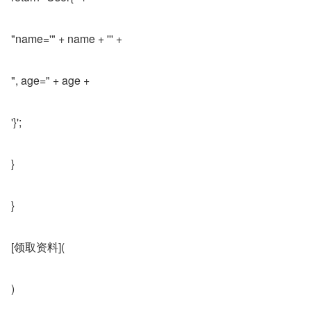
"name='" + name + ''' +
", age=" + age +
'}';
}
}
[领取资料](
)