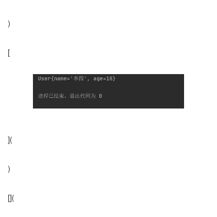
)
[
](
)
[](