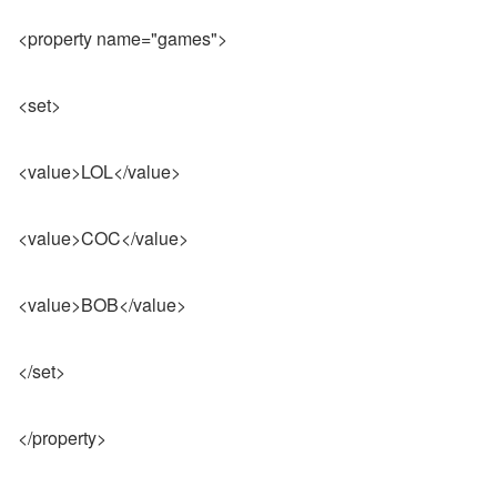
<property name="games">
<set>
<value>LOL</value>
<value>COC</value>
<value>BOB</value>
</set>
</property>