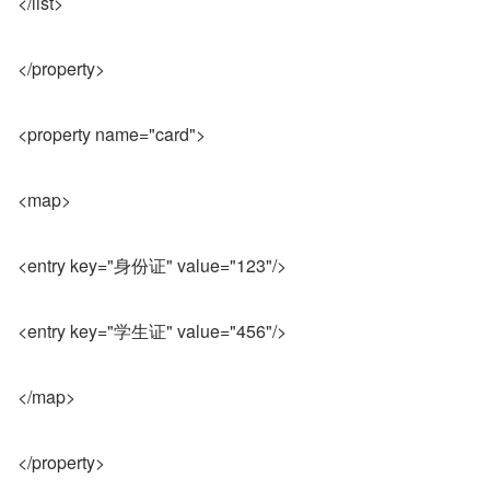
</list>
</property>
<property name="card">
<map>
<entry key="身份证" value="123"/>
<entry key="学生证" value="456"/>
</map>
</property>