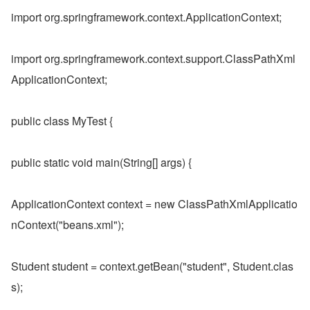
import org.springframework.context.ApplicationContext;
import org.springframework.context.support.ClassPathXml
ApplicationContext;
public class MyTest {
public static void main(String[] args) {
ApplicationContext context = new ClassPathXmlApplicatio
nContext("beans.xml");
Student student = context.getBean("student", Student.clas
s);