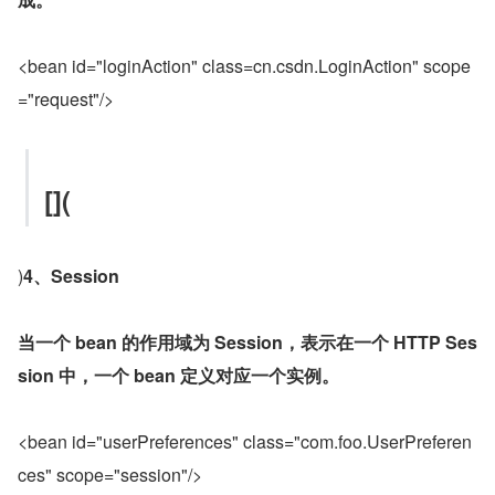
<bean id="loginAction" class=cn.csdn.LoginAction" scope
="request"/>
[](
)
4、Session
当一个 bean 的作用域为 Session，表示在一个 HTTP Ses
sion 中，一个 bean 定义对应一个实例。
<bean id="userPreferences" class="com.foo.UserPreferen
ces" scope="session"/>