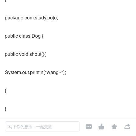
package com.study.pojo;
public class Dog {
public void shout(){
System.out.println("wang~");
}
}




2、新建一个用户类 User
写下你的想法，一起交流