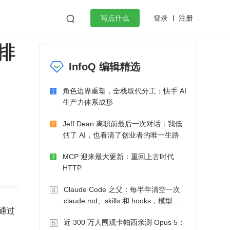
登录
注册

写点什么
排
效工作
数据库
Python
音视频
InfoQ 编辑精选
golang
微服务架构
flutter
角色边界重塑，全栈取代分工：快手 AI
1
生产力体系成形
Jeff Dean 离职前最后一次对话：我低
2
估了 AI，也看清了创业者的唯一生路
MCP 迎来最大更新：重回上古时代
3
HTTP
Claude Code 之父：每半年清空一次
4
claude.md、skills 和 hooks，模型自
通过
己会想办法
近 300 万人围观卡帕西亲测 Opus 5：
5