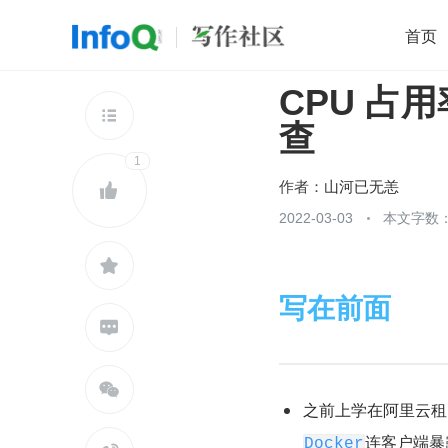
首页
CPU 占
移动开发
Java
开源
架构
O

查
前端
AI
大数据
团队管理
1
查看更多

作者：
山河已无恙

2022-03-03
本文字数：1

写在前面


之前上学在阿里云租
连客户端暴
Docker