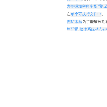
力挖掘加密数字货币以
在
。
单个可执行文件中
为了能够长期
挖矿木马
,
墙配置
修改系统动态链
是否正在遭
计算机 CPU 使用
通过服务器性能检测
通过查看安全检测类
常规处理步
当出现可疑进程时,
当确定为挖矿进程后