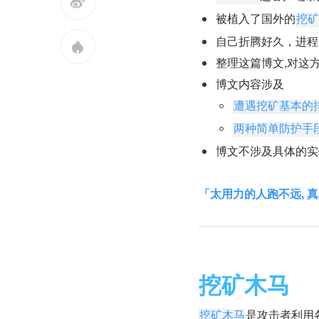

被植入了国外的
挖矿
自己折腾好久，进程

整理这篇博文,对这
博文内容涉及
遭遇挖矿基本的
两种简单防护手
博文不涉及具体的实
「太用力的人跑不远,
挖矿木马
是攻击者利用
挖矿木马