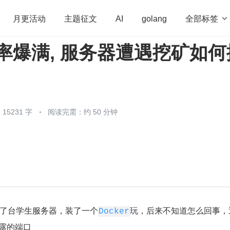
全部标签

月更活动
主题征文
AI
golang
用率爆满, 服务器遭遇挖矿如何
penHarmony
算法
学习方法
Web3.0
高
程序员
运维
深度思考
低代码
redis
5231 字
阅读完需：约 50 分钟
了台学生服务器，装了一个
玩，后来不知道怎么回事，
Docker
露的端口