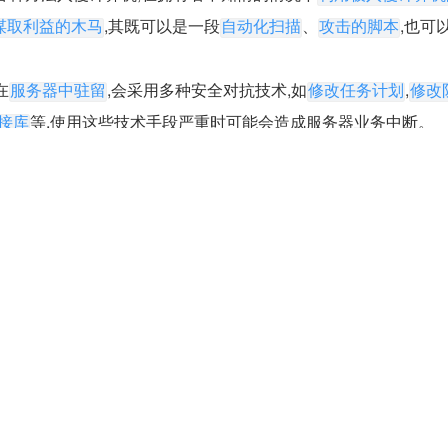
,其既可以是一段
、
,也可
谋取利益的木马
自动化扫描
攻击的脚本
在
,会采用多种安全对抗技术,如
,
服务器中驻留
修改任务计划
修改
等,使用这些技术手段严重时可能会造成服务器业务中断。
接库
遇挖矿
率是否飘升,系统是否卡顿,部分服务是否存在无法正常运行等现象
设备查看服务器性能判断异常
设备告警判断挖矿木马会与矿池地址建立连接
骤
找当前主机的使用用户确认该进程;
,进行溯源排查,因为一般攻击者会进行相关的设置,来保证当挖矿