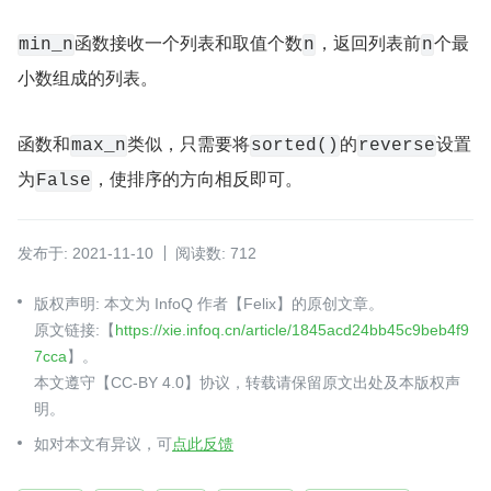
函数接收一个列表和取值个数
，返回列表前
个最
min_n
n
n
小数组成的列表。
函数和
类似，只需要将
的
设置
max_n
sorted()
reverse
为
，使排序的方向相反即可。
False
发布于: 2021-11-10
阅读数: 712
版权声明: 本文为 InfoQ 作者【Felix】的原创文章。
原文链接:【
https://xie.infoq.cn/article/1845acd24bb45c9beb4f9
7cca
】。
本文遵守【CC-BY 4.0】协议，转载请保留原文出处及本版权声
明。
如对本文有异议，可
点此反馈