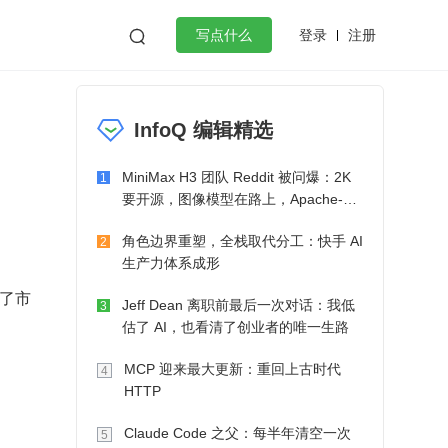
登录
注册

写点什么
效工作
数据库
Python
音视频
InfoQ 编辑精选
golang
微服务架构
flutter
MiniMax H3 团队 Reddit 被问爆：2K
1
要开源，图像模型在路上，Apache-2.0
也在考虑了
角色边界重塑，全栈取代分工：快手 AI
2
生产力体系成形
示了市
Jeff Dean 离职前最后一次对话：我低
3
估了 AI，也看清了创业者的唯一生路
MCP 迎来最大更新：重回上古时代
4
HTTP
Claude Code 之父：每半年清空一次
5