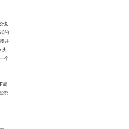
说也
试的 
连接并
 头
是一个
不简
这些都