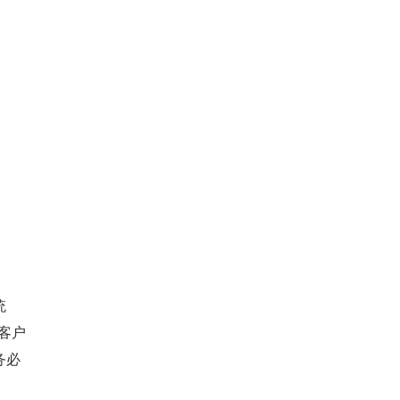
统
客户
务必