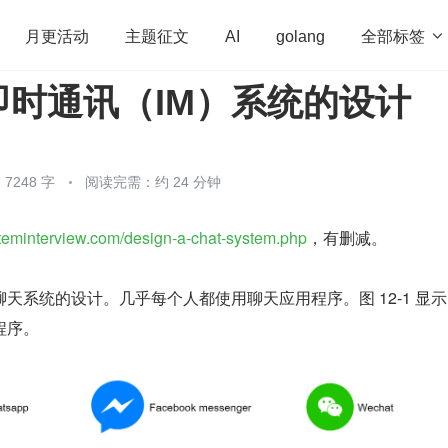
全部标签

月更活动
主题征文
AI
golang
即时通讯（IM）系统的设计
penHarmony
算法
学习方法
Web3.0
高
程序员
运维
深度思考
低代码
redis
7248 字
阅读完需：约 24 分钟
ysteminterview.com/design-a-chat-system.php
，有删减。
天系统的设计。几乎每个人都使用聊天应用程序。图 12-1 显
程序。