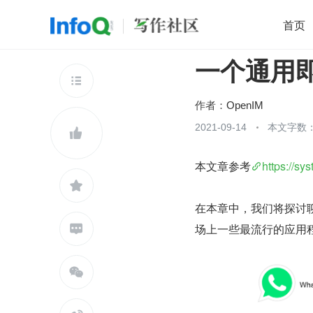
首页
一个通用
移动开发
Java
开源
架构
O

前端
AI
大数据
团队管理
作者：
OpenIM
查看更多
2021-09-14
本文字数：


本文章参考
https://s

在本章中，我们将探讨聊
场上一些最流行的应用

