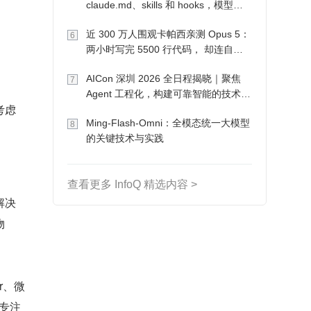
claude.md、skills 和 hooks，模型自
己会想办法
近 300 万人围观卡帕西亲测 Opus 5：
6
两小时写完 5500 行代码， 却连自己
写的游戏都玩不了
AICon 深圳 2026 全日程揭晓｜聚焦
7
Agent 工程化，构建可靠智能的技术路
考虑
径
Ming-Flash-Omni：全模态统一大模型
8
的关键技术与实践
查看更多 InfoQ 精选内容 >
解决
物
r、微
等专注