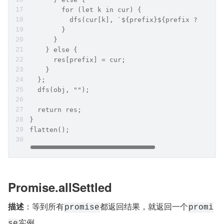
        for (let k in cur) {
          dfs(cur[k], `${prefix}${prefix ? "." :
        }
      }
    } else {
      res[prefix] = cur;
    }
  };
  dfs(obj, "");
  return res;
}
flatten();
Promise.allSettled
描述
：等到所有
都返回结果，就返回一个
promise
promi
实例。
se