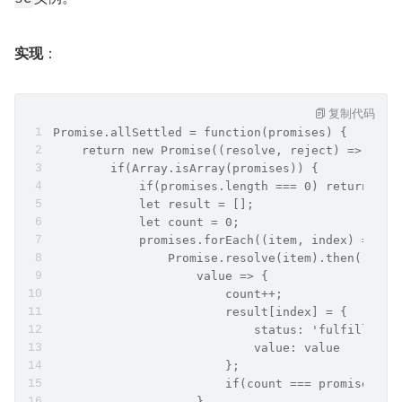
实现
：
复制代码
Promise.allSettled = function(promises) {
    return new Promise((resolve, reject) => {
        if(Array.isArray(promises)) {
            if(promises.length === 0) return res
            let result = [];
            let count = 0;
            promises.forEach((item, index) => {
                Promise.resolve(item).then(
                    value => {
                        count++;
                        result[index] = {
                            status: 'fulfilled',
                            value: value
                        };
                        if(count === promises.le
                    }, 