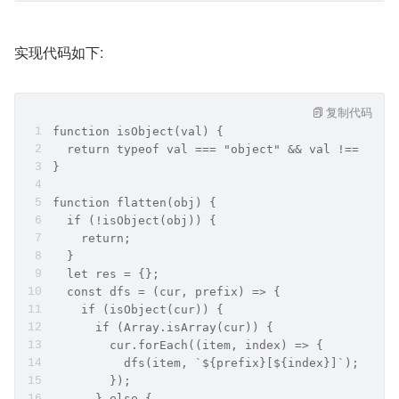
实现代码如下:
复制代码
function isObject(val) {
  return typeof val === "object" && val !== null
}
function flatten(obj) {
  if (!isObject(obj)) {
    return;
  }
  let res = {};
  const dfs = (cur, prefix) => {
    if (isObject(cur)) {
      if (Array.isArray(cur)) {
        cur.forEach((item, index) => {
          dfs(item, `${prefix}[${index}]`);
        });
      } else {