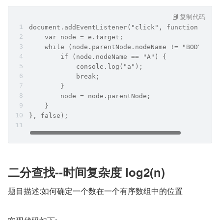
复制代码
document.addEventListener("click", function(e) {
    var node = e.target;
    while (node.parentNode.nodeName != "BODY") {
        if (node.nodeName == "A") {
            console.log("a");
            break;
        }
        node = node.parentNode;
    }
}, false);
二分查找--时间复杂度 log2(n)
题目描述:如何确定一个数在一个有序数组中的位置