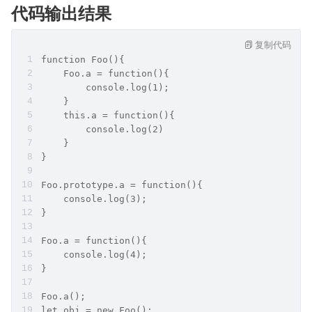
代码输出结果
复制代码
function Foo(){
    Foo.a = function(){
        console.log(1);
    }
    this.a = function(){
        console.log(2)
    }
}
Foo.prototype.a = function(){
    console.log(3);
}
Foo.a = function(){
    console.log(4);
}
Foo.a();
let obj = new Foo();