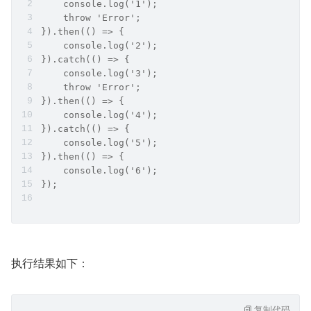
    console.log('1');
    throw 'Error';
}).then(() => {
    console.log('2');
}).catch(() => {
    console.log('3');
    throw 'Error';
}).then(() => {
    console.log('4');
}).catch(() => {
    console.log('5');
}).then(() => {
    console.log('6');
});
执行结果如下：
复制代码