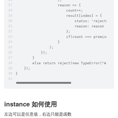
                    reason => {
                        count++;
                        result[index] = {
                            status: 'rejected'.
                            reason: reason
                        };
                        if(count === promises.le
                    }
                );
            });
        }
        else return reject(new TypeError("Argume
    });
}
instance 如何使用
左边可以是任意值，右边只能是函数