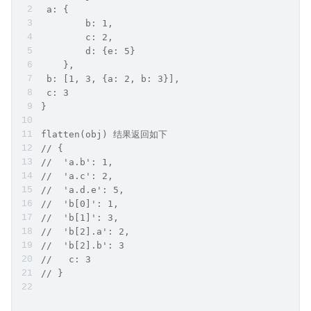
 a: {
        b: 1,
        c: 2,
        d: {e: 5}
    },
 b: [1, 3, {a: 2, b: 3}],
 c: 3
}
flatten(obj) 结果返回如下
// {
//  'a.b': 1,
//  'a.c': 2,
//  'a.d.e': 5,
//  'b[0]': 1,
//  'b[1]': 3,
//  'b[2].a': 2,
//  'b[2].b': 3
//   c: 3
// }