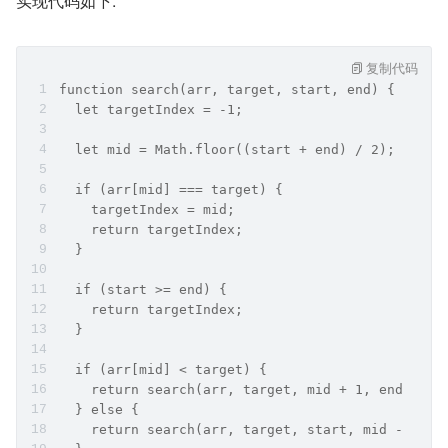
实现代码如下:
复制代码
function search(arr, target, start, end) {
  let targetIndex = -1;
  let mid = Math.floor((start + end) / 2);
  if (arr[mid] === target) {
    targetIndex = mid;
    return targetIndex;
  }
  if (start >= end) {
    return targetIndex;
  }
  if (arr[mid] < target) {
    return search(arr, target, mid + 1, end);
  } else {
    return search(arr, target, start, mid - 1);