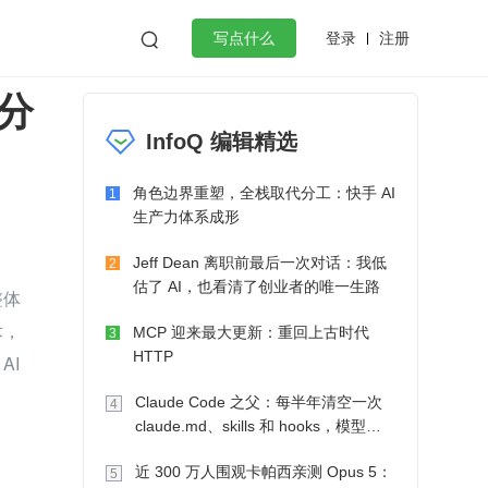
登录
注册

写点什么
分
效工作
数据库
Python
音视频
InfoQ 编辑精选
golang
微服务架构
flutter
角色边界重塑，全栈取代分工：快手 AI
1
生产力体系成形
Jeff Dean 离职前最后一次对话：我低
2
估了 AI，也看清了创业者的唯一生路
整体
术，
MCP 迎来最大更新：重回上古时代
3
HTTP
AI
Claude Code 之父：每半年清空一次
4
claude.md、skills 和 hooks，模型自
己会想办法
近 300 万人围观卡帕西亲测 Opus 5：
5