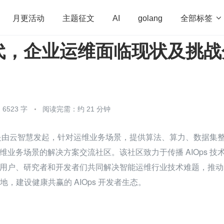
全部标签

月更活动
主题征文
AI
golang
代，企业运维面临现状及挑战
penHarmony
算法
学习方法
Web3.0
高
程序员
运维
深度思考
低代码
redis
6523 字
阅读完需：约 21 分钟
 社区是由云智慧发起，针对运维业务场景，提供算法、算力、数据集
维业务场景的解决方案交流社区。该社区致力于传播 AIOps 技
用户、研究者和开发者们共同解决智能运维行业技术难题，推动 
落地，建设健康共赢的 AIOps 开发者生态。