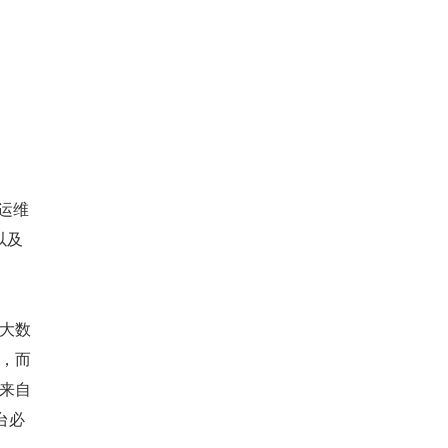
运维
以及
：
大数
，而
来自
台必