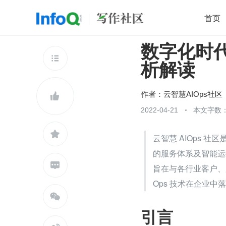
首页
数字化时
移动开发
Java
开源
架构
O

析解读
前端
AI
大数据
团队管理
查看更多

作者：
云智慧AIOps社区

2022-04-21
本文字数：

云智慧 AIOps
的服务体系及智能运

旨在与各行业客户、
Ops 技术在企业中

引言