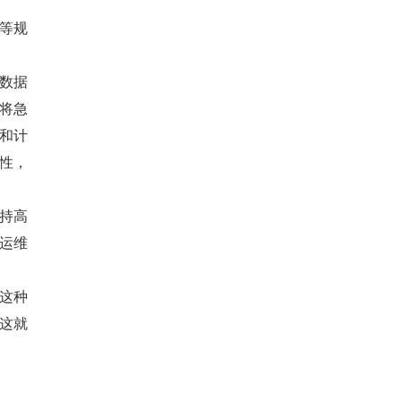
等规
数据
将急
和计
性，
持高
运维
这种
这就