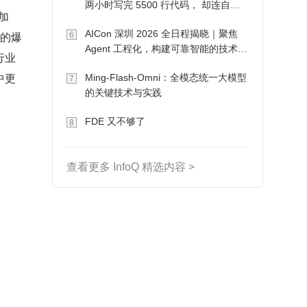
两小时写完 5500 行代码， 却连自己
加
写的游戏都玩不了
AICon 深圳 2026 全日程揭晓｜聚焦
球的爆
6
Agent 工程化，构建可靠智能的技术路
行业
径
中更
Ming-Flash-Omni：全模态统一大模型
7
的关键技术与实践
FDE 又不够了
8
查看更多 InfoQ 精选内容 >