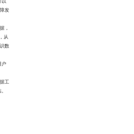
可以
障发
据，
，从
识数
用户
据工
估。