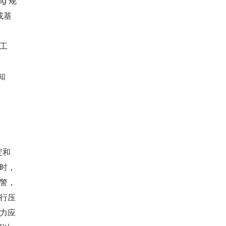
g 规
或基
工
知
定和
时，
警，
行压
力应