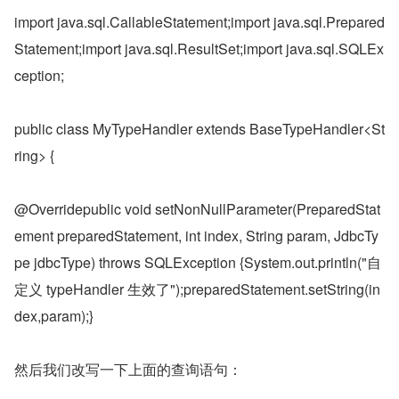
import java.sql.CallableStatement;import java.sql.Prepared
Statement;import java.sql.ResultSet;import java.sql.SQLEx
ception;
public class MyTypeHandler extends BaseTypeHandler<St
ring> {
@Overridepublic void setNonNullParameter(PreparedStat
ement preparedStatement, int index, String param, JdbcTy
pe jdbcType) throws SQLException {System.out.println("自
定义 typeHandler 生效了");preparedStatement.setString(in
dex,param);}
然后我们改写一下上面的查询语句：