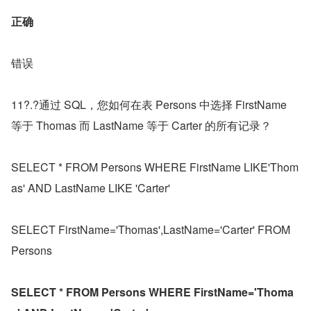
正确
错误
11?.?通过 SQL，您如何在表 Persons 中选择 FirstName 
等于 Thomas 而 LastName 等于 Carter 的所有记录？
SELECT * FROM Persons WHERE FirstName LIKE'Thom
as' AND LastName LIKE 'Carter'
SELECT FirstName='Thomas',LastName='Carter' FROM 
Persons
SELECT * FROM Persons WHERE FirstName='Thoma