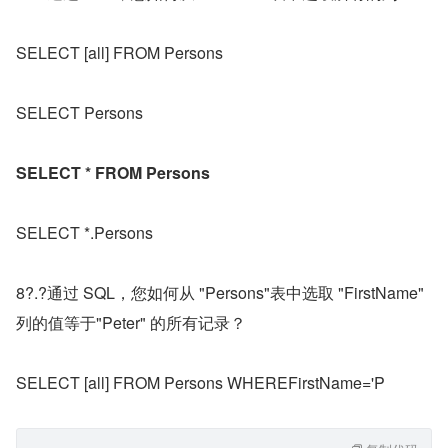
SELECT [all] FROM Persons
SELECT Persons
SELECT * FROM Persons
SELECT *.Persons
8?.?通过 SQL，您如何从 "Persons"表中选取 "FirstName" 
列的值等于"Peter" 的所有记录？
SELECT [all] FROM Persons WHEREFirstName='P