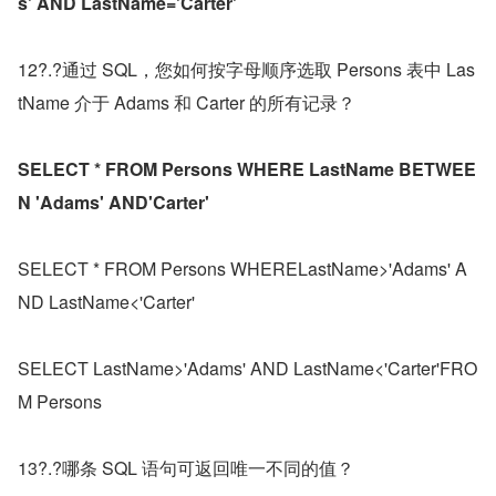
s' AND LastName='Carter'
12?.?通过 SQL，您如何按字母顺序选取 Persons 表中 Las
tName 介于 Adams 和 Carter 的所有记录？
SELECT * FROM Persons WHERE LastName BETWEE
N 'Adams' AND'Carter'
SELECT * FROM Persons WHERELastName>'Adams' A
ND LastName<'Carter'
SELECT LastName>'Adams' AND LastName<'Carter'FRO
M Persons
13?.?哪条 SQL 语句可返回唯一不同的值？