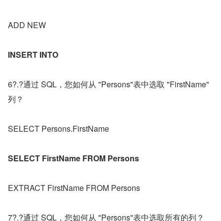
ADD NEW
INSERT INTO
6?.?通过 SQL，您如何从 "Persons"表中选取 "FirstName" 
列？
SELECT Persons.FirstName
SELECT FirstName FROM Persons
EXTRACT FirstName FROM Persons
7?.?通过 SQL，您如何从 "Persons"表中选取所有的列？