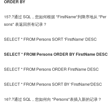
ORDER BY
15?.?通过 SQL，您如何根据 "FirstName"列降序地从 "Per
sons" 表返回所有记录？
SELECT * FROM Persons SORT 'FirstName' DESC
SELECT * FROM Persons ORDER BY FirstName DESC
SELECT * FROM Persons ORDER FirstName DESC
SELECT * FROM Persons SORT BY 'FirstName'DESC
16?.?通过 SQL，您如何向 "Persons"表插入新的记录？