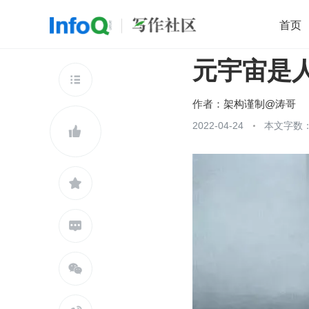
首页
元宇宙是
移动开发
Java
开源
架构
O

前端
AI
大数据
团队管理
作者：
架构谨制@涛哥
查看更多
2022-04-24
本文字数：




