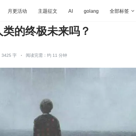
全部标签

月更活动
主题征文
AI
golang
人类的终极未来吗？
penHarmony
算法
学习方法
Web3.0
高
程序员
运维
深度思考
低代码
redis
3425 字
阅读完需：约 11 分钟