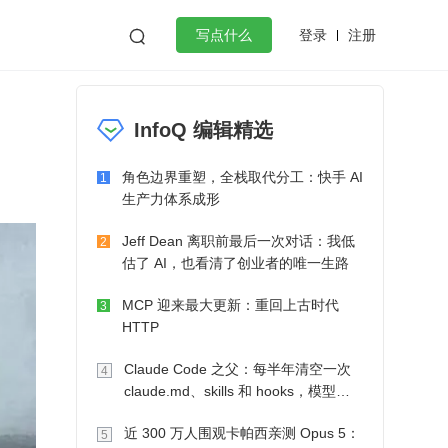
登录
注册

写点什么
效工作
数据库
Python
音视频
InfoQ 编辑精选
golang
微服务架构
flutter
角色边界重塑，全栈取代分工：快手 AI
1
生产力体系成形
Jeff Dean 离职前最后一次对话：我低
2
估了 AI，也看清了创业者的唯一生路
MCP 迎来最大更新：重回上古时代
3
HTTP
Claude Code 之父：每半年清空一次
4
claude.md、skills 和 hooks，模型自
己会想办法
近 300 万人围观卡帕西亲测 Opus 5：
5