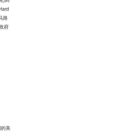
rd 
马路
无政府
期的美