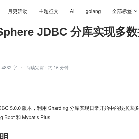
全部标签

月更活动
主题征文
AI
golang
gSphere JDBC 分库实现多
penHarmony
算法
学习方法
Web3.0
高
程序员
运维
深度思考
低代码
redis
4832 字
阅读完需：约 16 分钟
re JDBC 5.0.0 版本，利用 Sharding 分库实现日常开始中的数据库
oot 和 Mybatis Plus
明