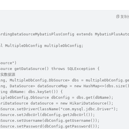
复制
ardingDataSourceMybatisPlusConfig extends MybatisPlusAut
al MultipleDbConfig multipleDbConfig;
Source")
Source getDataSource() throws SQLException {
置真实数据源
ing, MultipleDbConfig.DbSource> dbs = multipleDbConfig.g
ing, DataSource> dataSourceMap = new HashMap<>(dbs.size(
ring dbName: dbs.keySet()) {
tipleDbConfig.DbSource dbConfig = dbs.get(dbName);
ariDataSource dataSource = new HikariDataSource();
aSource.setDriverClassName("com.mysql.jdbc.Driver");
aSource.setJdbcUrl(dbConfig.getJdbcUrl());
aSource.setUsername(dbConfig.getUsername());
aSource.setPassword(dbConfig.getPassword());