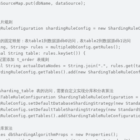
aSourceMap.put(dbName, dataSource);
置分片规则
gRuleConfiguration shardingRuleConfig = new ShardingRule
历表的固定映射：表table1到数据源db0访问，表table2到数据源db1访问
ing, String> rules = multipleDbConfig.getRules();
nal String table: rules.keySet()) {
/ 配置添加 t_order 表规则
al String actualDataNodes = String.join(".", rules.get(t
rdingRuleConfig.getTables().add(new ShardingTableRuleCon
置 sharding_table 表的访问，需要自定义实现分库和分表算法
gTableRuleConfiguration ShardingTableRuleConfiguration =
gRuleConfig.setDefaultDatabaseShardingStrategy(new Stand
gRuleConfig.setDefaultTableShardingStrategy(new Standard
gRuleConfig.getTables().add(ShardingTableRuleConfigurati
置分库算法
ies dbShardingAlgorithmProps = new Properties();