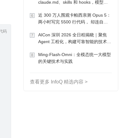
claude.md、skills 和 hooks，模型自
己会想办法
近 300 万人围观卡帕西亲测 Opus 5：
6
两小时写完 5500 行代码， 却连自己
写的游戏都玩不了
代码
AICon 深圳 2026 全日程揭晓｜聚焦
7
Agent 工程化，构建可靠智能的技术路
径
Ming-Flash-Omni：全模态统一大模型
8
的关键技术与实践
查看更多 InfoQ 精选内容 >