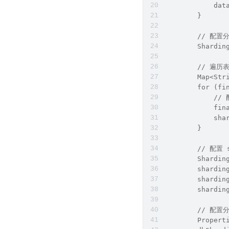
            dat
        }
        // 配
        Shardin
        // 遍
        Map<Str
        for (fi
            /
            fin
            sha
        }
        // 配
        Shardin
        shardin
        shardin
        shardin
        // 配
        Propert