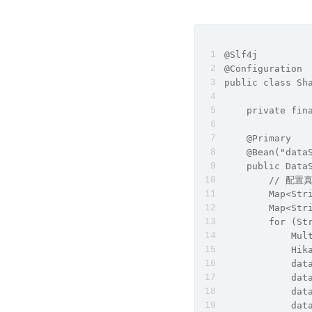
@Slf4j
@Configuration
public class Sh
    private fin
    @Primary
    @Bean("data
    public Data
        // 配
        Map<Str
        Map<Str
        for (St
            Mul
            Hik
            dat
            dat
            dat
            dat