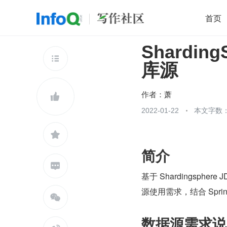
首页
Shardin
移动开发
Java
开源
架构
O

库源
前端
AI
大数据
团队管理
查看更多

作者：
萧

2022-01-22
本文字数：

简介

基于 Shardingsphe
源使用需求，结合 Spring B

数据源需求说