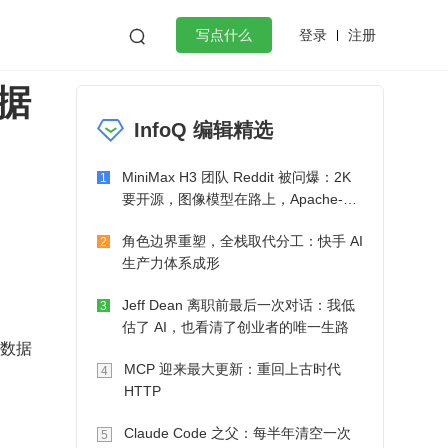
登录
注册

写点什么
数据
效工作
数据库
Python
音视频
InfoQ 编辑精选
golang
微服务架构
flutter
MiniMax H3 团队 Reddit 被问爆：2K
1
要开源，图像模型在路上，Apache-2.0
也在考虑了
角色边界重塑，全栈取代分工：快手 AI
2
生产力体系成形
Jeff Dean 离职前最后一次对话：我低
3
估了 AI，也看清了创业者的唯一生路
多数据
MCP 迎来最大更新：重回上古时代
4
HTTP
Claude Code 之父：每半年清空一次
5