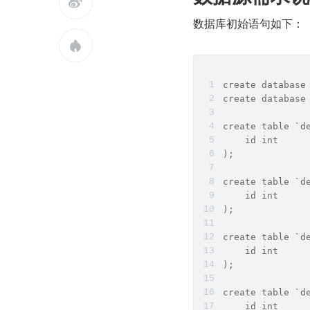

数据库初始语句如下：

create database
create database
create table `d
    id int
);
create table `d
    id int
);
create table `d
    id int
);
create table `d
    id int