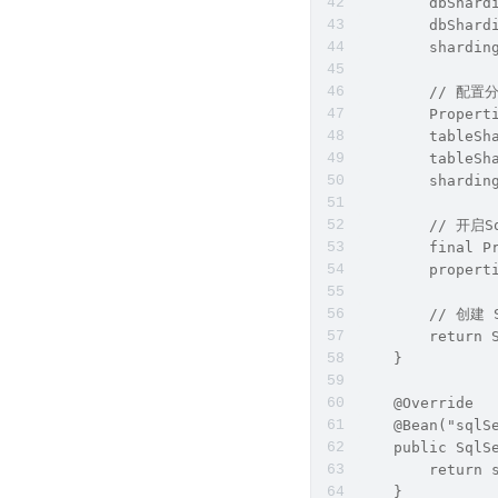
        dbShard
        dbShard
        shardin
        // 配
        Propert
        tableSh
        tableSh
        shardin
        // 开启
        final P
        propert
        // 创建 S
        return 
    }
    @Override
    @Bean("sqlS
    public SqlS
        return 
    }