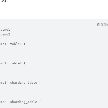
复制
 demo1;
 demo2;
emo1`.table1 (
emo2`.table2 (
emo1`.sharding_table (
emo2`.sharding_table (