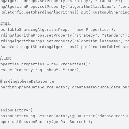
ingAlgorithmProps.setProperty("strategy", "standard");
ingAlgorithmProps.setProperty("algorithmClassName", "com
gRuleConfig.getShardingAlgorithms().put("customDbShardin
置分表算法
ies tableShardingAlgorithmProps = new Properties();
ardingAlgorithmProps.setProperty("strategy", "standard")
ardingAlgorithmProps.setProperty("algorithmClassName", "
gRuleConfig.getShardingAlgorithms().put("customTableShar
Sql日志
roperties properties = new Properties();
ies.setProperty("sql-show", "true");
hardingSphereDataSource
ShardingSphereDataSourceFactory.createDataSource(dataSou
essionFactory")
essionFactory sqlSessionFactory(@Qualifier("dataSource")
super.sqlSessionFactory(getDataSource());