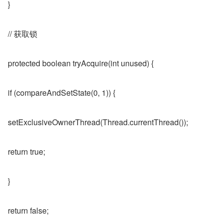
}
// 获取锁
protected boolean tryAcquire(int unused) {
if (compareAndSetState(0, 1)) {
setExclusiveOwnerThread(Thread.currentThread());
return true;
}
return false;