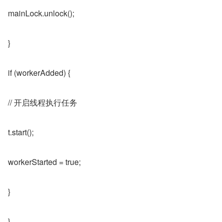
mainLock.unlock();
}
if (workerAdded) {
// 开启线程执行任务
t.start();
workerStarted = true;
}
}