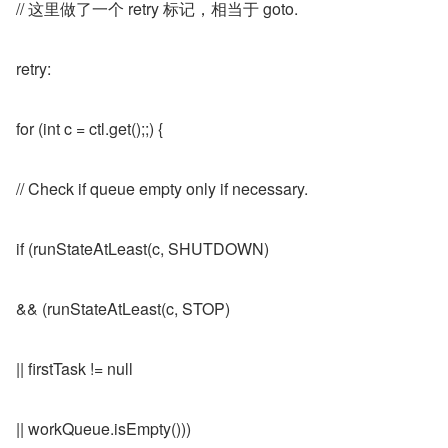
// 这里做了一个 retry 标记，相当于 goto.
retry:
for (int c = ctl.get();;) {
// Check if queue empty only if necessary.
if (runStateAtLeast(c, SHUTDOWN)
&& (runStateAtLeast(c, STOP)
|| firstTask != null
|| workQueue.isEmpty()))