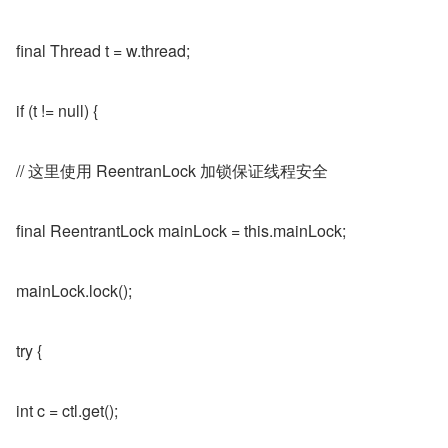
final Thread t = w.thread;
if (t != null) {
// 这里使用 ReentranLock 加锁保证线程安全
final ReentrantLock mainLock = this.mainLock;
mainLock.lock();
try {
int c = ctl.get();