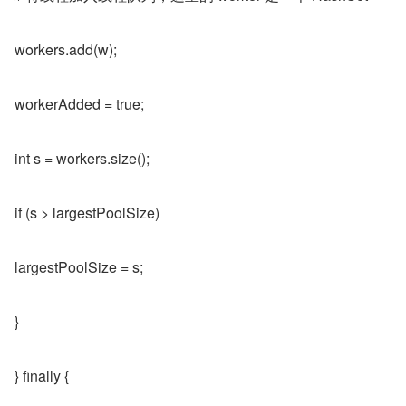
workers.add(w);
workerAdded = true;
int s = workers.size();
if (s > largestPoolSize)
largestPoolSize = s;
}
} finally {