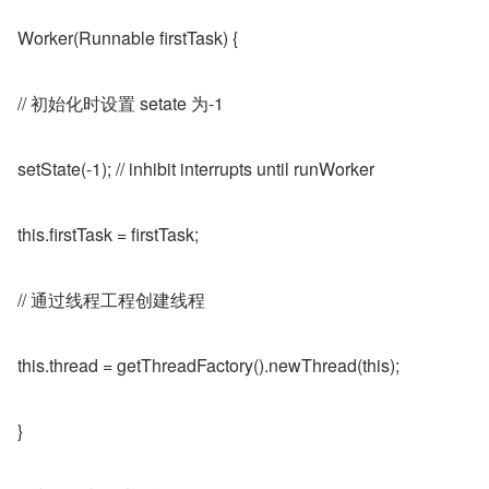
Worker(Runnable firstTask) {
// 初始化时设置 setate 为-1
setState(-1); // inhibit interrupts until runWorker
this.firstTask = firstTask;
// 通过线程工程创建线程
this.thread = getThreadFactory().newThread(this);
}