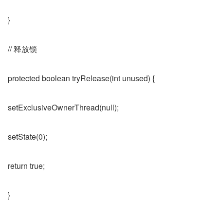
}
// 释放锁
protected boolean tryRelease(int unused) {
setExclusiveOwnerThread(null);
setState(0);
return true;
}