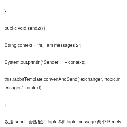
}
public void send2() {
String context = "hi, i am messages 2";
System.out.println("Sender : " + context);
this.rabbitTemplate.convertAndSend("exchange", "topic.m
essages", context);
}
发送 send1 会匹配到 topic.#和 topic.message 两个 Receiv