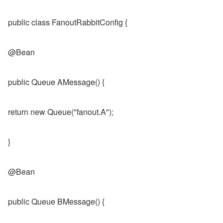
public class FanoutRabbitConfig {
@Bean
public Queue AMessage() {
return new Queue("fanout.A");
}
@Bean
public Queue BMessage() {