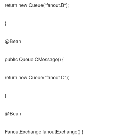
return new Queue("fanout.B");
}
@Bean
public Queue CMessage() {
return new Queue("fanout.C");
}
@Bean
FanoutExchange fanoutExchange() {