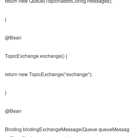
return new Queue(TopicRabbitConfig.messages);
}
@Bean
TopicExchange exchange() {
return new TopicExchange("exchange");
}
@Bean
Binding bindingExchangeMessage(Queue queueMessag