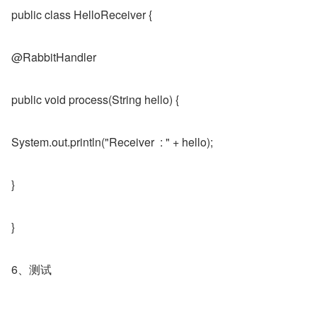
public class HelloReceiver {
@RabbitHandler
public void process(String hello) {
System.out.println("Receiver  : " + hello);
}
}
6、测试