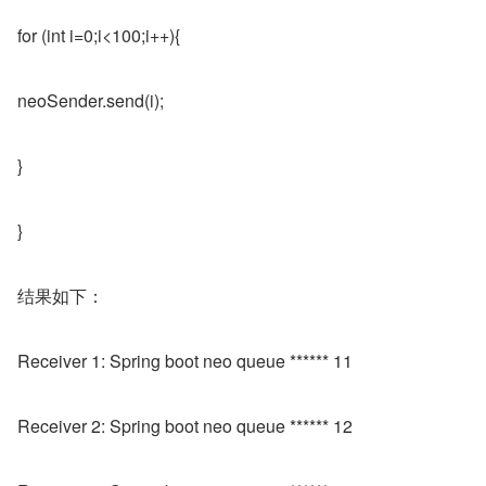
for (int i=0;i<100;i++){
neoSender.send(i);
}
}
结果如下：
Receiver 1: Spring boot neo queue ****** 11
Receiver 2: Spring boot neo queue ****** 12