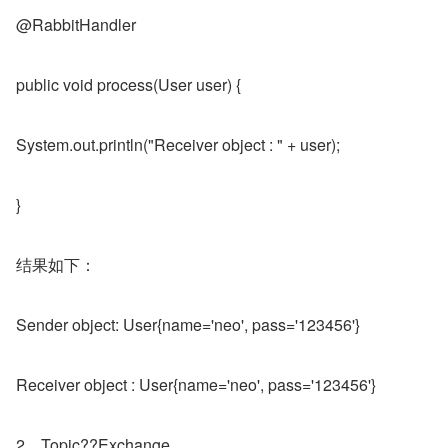
@RabbitHandler
public void process(User user) {
System.out.println("Receiver object : " + user);
}
结果如下：
Sender object: User{name='neo', pass='123456'}
Receiver object : User{name='neo', pass='123456'}
2、Topic??Exchange