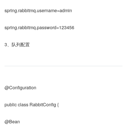
spring.rabbitmq.username=admin
spring.rabbitmq.password=123456
3、队列配置
@Configuration
public class RabbitConfig {
@Bean