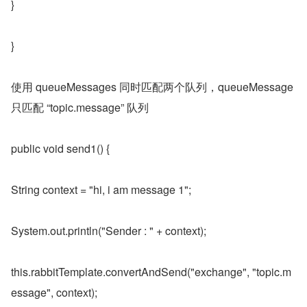
}
}
使用 queueMessages 同时匹配两个队列，queueMessage 
只匹配 “topic.message” 队列
public void send1() {
String context = "hi, i am message 1";
System.out.println("Sender : " + context);
this.rabbitTemplate.convertAndSend("exchange", "topic.m
essage", context);