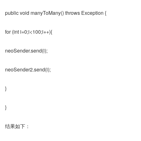
public void manyToMany() throws Exception {
for (int i=0;i<100;i++){
neoSender.send(i);
neoSender2.send(i);
}
}
结果如下：