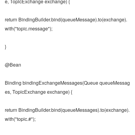
e, TopicExchange exchange) {
return BindingBuilder.bind(queueMessage).to(exchange).
with("topic.message");
}
@Bean
Binding bindingExchangeMessages(Queue queueMessag
es, TopicExchange exchange) {
return BindingBuilder.bind(queueMessages).to(exchange).
with("topic.#");