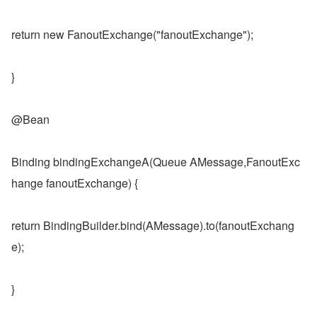
return new FanoutExchange("fanoutExchange");
}
@Bean
Binding bindingExchangeA(Queue AMessage,FanoutExc
hange fanoutExchange) {
return BindingBuilder.bind(AMessage).to(fanoutExchang
e);
}