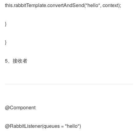
this.rabbitTemplate.convertAndSend("hello", context);
}
}
5、接收者
@Component
@RabbitListener(queues = "hello")