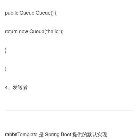
public Queue Queue() {
return new Queue("hello");
}
}
4、发送者
rabbitTemplate 是 Spring Boot 提供的默认实现