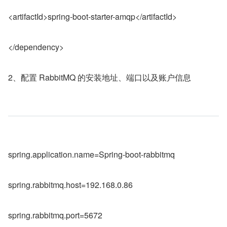
<artifactId>spring-boot-starter-amqp</artifactId>
</dependency>
2、配置 RabbitMQ 的安装地址、端口以及账户信息
spring.application.name=Spring-boot-rabbitmq
spring.rabbitmq.host=192.168.0.86
spring.rabbitmq.port=5672