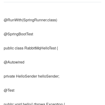
@RunWith(SpringRunner.class)
@SpringBootTest
public class RabbitMqHelloTest {
@Autowired
private HelloSender helloSender;
@Test
public void hello() throws Exception {