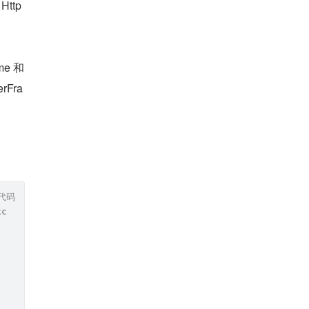
Http
e 和 
rFra
代码
xception {