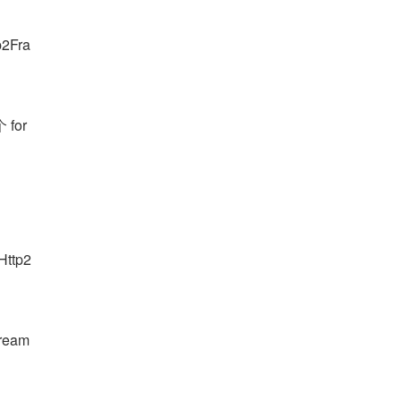
2Fra
 for
ttp2
am 