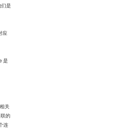
他们是 
 对应
e 是
 相关
联的 
整个连