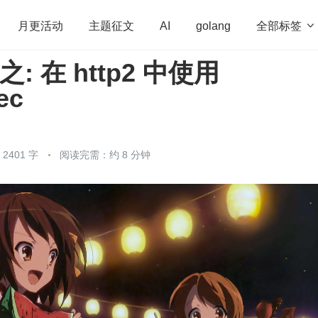
全部标签

月更活动
主题征文
AI
golang
列之: 在 http2 中使用
penHarmony
算法
学习方法
Web3.0
高
ec
程序员
运维
深度思考
低代码
redis
401 字
阅读完需：约 8 分钟