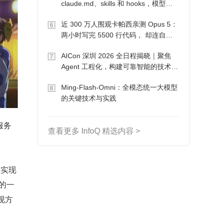
claude.md、skills 和 hooks，模型自
己会想办法
近 300 万人围观卡帕西亲测 Opus 5：
6
两小时写完 5500 行代码， 却连自己
写的游戏都玩不了
AICon 深圳 2026 全日程揭晓｜聚焦
7
Agent 工程化，构建可靠智能的技术路
径
Ming-Flash-Omni：全模态统一大模型
8
的关键技术与实践
服务
查看更多 InfoQ 精选内容 >
且实现 
绍的一
实现方