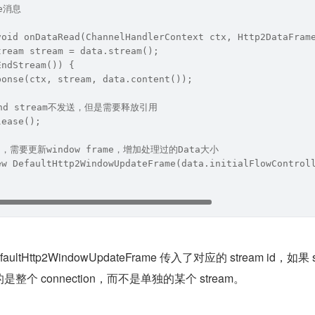
me消息
void onDataRead(ChannelHandlerContext ctx, Http2DataFram
tream stream = data.stream();
EndStream()) {
ponse(ctx, stream, data.content());
是end stream不发送，但是需要释放引用
lease();
ta，需要更新window frame，增加处理过的Data大小
ew DefaultHttp2WindowUpdateFrame(data.initialFlowControl
tHttp2WindowUpdateFrame 传入了对应的 stream id，如果 s
是整个 connection，而不是单独的某个 stream。