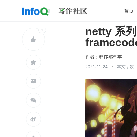
首页
netty 系
移动开发
2
Java
开源
架构
O

framecod
前端
AI
大数据
团队管理
查看更多

作者：
程序那些事

2021-11-24
本文字数：2


