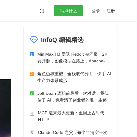
登录
注册

写点什么
效工作
数据库
Python
音视频
InfoQ 编辑精选
golang
微服务架构
flutter
MiniMax H3 团队 Reddit 被问爆：2K
1
要开源，图像模型在路上，Apache-2.0
也在考虑了
角色边界重塑，全栈取代分工：快手 AI
2
生产力体系成形
Jeff Dean 离职前最后一次对话：我低
3
估了 AI，也看清了创业者的唯一生路
MCP 迎来最大更新：重回上古时代
4
HTTP
Claude Code 之父：每半年清空一次
5