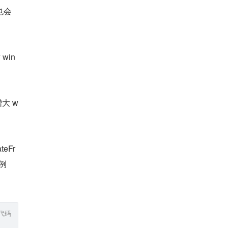
也会
win
大 w
eFr
的例
代码