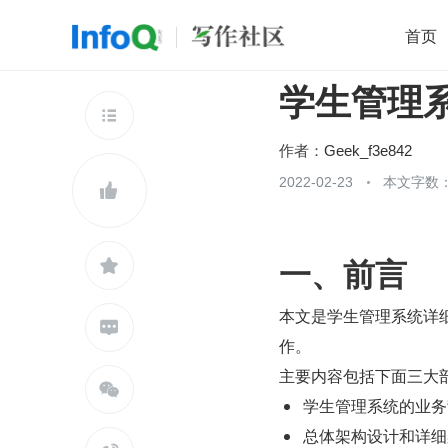
首页
学生管理
移动开发
Java
开源
架构
O

前端
AI
大数据
团队管理
作者：
Geek_f3e842
查看更多
2022-02-23
本文字数：


一、前言

本文是学生管理系统详

作。
主要内容包括下面三大

学生管理系统的业务
总体架构设计和详细