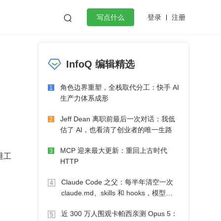
登录
注册

写点什么
效工作
数据库
Python
音视频
InfoQ 编辑精选
golang
微服务架构
flutter
角色边界重塑，全栈取代分工：快手 AI
1
生产力体系成形
Jeff Dean 离职前最后一次对话：我低
2
估了 AI，也看清了创业者的唯一生路
MCP 迎来最大更新：重回上古时代
3
维工
HTTP
Claude Code 之父：每半年清空一次
4
claude.md、skills 和 hooks，模型自
己会想办法
近 300 万人围观卡帕西亲测 Opus 5：
5