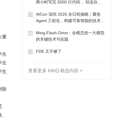
两小时写完 5500 行代码， 却连自己
写的游戏都玩不了
AICon 深圳 2026 全日程揭晓｜聚焦
6
Agent 工程化，构建可靠智能的技术路
径
Ming-Flash-Omni：全模态统一大模型
7
大量
的关键技术与实践
FDE 又不够了
8
学生
学生
学生
查看更多 InfoQ 精选内容 >
删除
范
除、