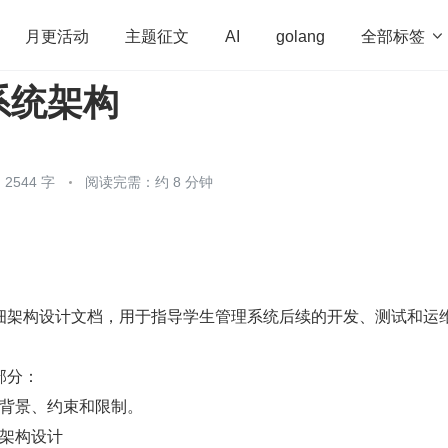
全部标签

月更活动
主题征文
AI
golang
系统架构
penHarmony
算法
学习方法
Web3.0
高
程序员
运维
深度思考
低代码
redis
2544 字
阅读完需：约 8 分钟
细架构设计文档，用于指导学生管理系统后续的开发、测试和运
部分：
背景、约束和限制。
架构设计