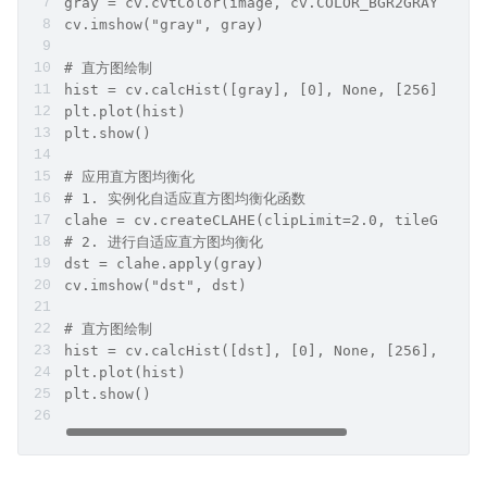
gray = cv.cvtColor(image, cv.COLOR_BGR2GRAY)
cv.imshow("gray", gray)
# 直方图绘制
hist = cv.calcHist([gray], [0], None, [256], [0,
plt.plot(hist)
plt.show()
# 应用直方图均衡化
# 1. 实例化自适应直方图均衡化函数
clahe = cv.createCLAHE(clipLimit=2.0, tileGridSi
# 2. 进行自适应直方图均衡化
dst = clahe.apply(gray)
cv.imshow("dst", dst)
# 直方图绘制
hist = cv.calcHist([dst], [0], None, [256], [0, 
plt.plot(hist)
plt.show()