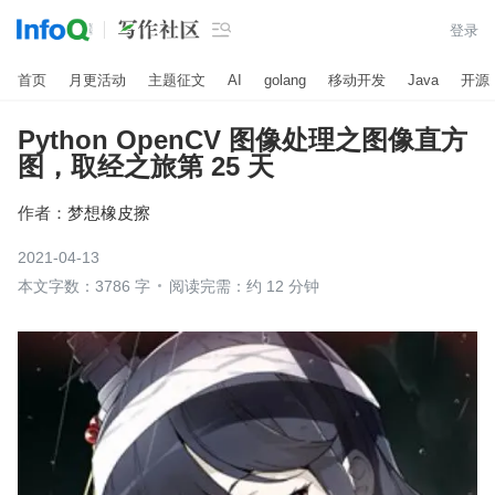

登录
首页
月更活动
主题征文
AI
golang
移动开发
Java
开源
Python OpenCV 图像处理之图像直方
图，取经之旅第 25 天
作者：
梦想橡皮擦
2021-04-13
本文字数：3786 字
阅读完需：约 12 分钟