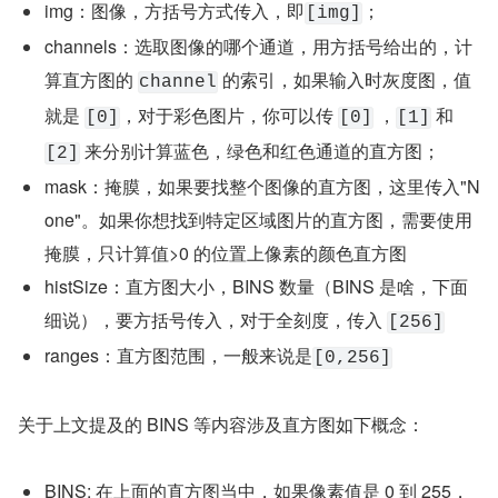
img：图像，方括号方式传入，即
；
[img]
channels：选取图像的哪个通道，用方括号给出的，计
算直方图的 
 的索引，如果输入时灰度图，值
channel
就是 
，对于彩色图片，你可以传 
 ，
 和 
[0]
[0]
[1]
 来分别计算蓝色，绿色和红色通道的直方图；
[2]
mask：掩膜，如果要找整个图像的直方图，这里传入"N
one"。如果你想找到特定区域图片的直方图，需要使用
掩膜，只计算值>0 的位置上像素的颜色直方图
histSize：直方图大小，BINS 数量（BINS 是啥，下面
细说），要方括号传入，对于全刻度，传入 
[256]
ranges：直方图范围，一般来说是
[0,256]
关于上文提及的 BINS 等内容涉及直方图如下概念：
BINS: 在上面的直方图当中，如果像素值是 0 到 255，