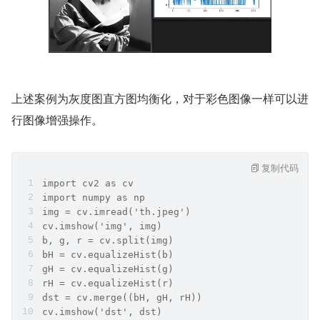
上述案例为灰度图直方图均衡化，对于彩色图像一样可以进
行图像增强操作。
复制代码
import cv2 as cv
import numpy as np
img = cv.imread('th.jpeg')
cv.imshow('img', img)
b, g, r = cv.split(img)
bH = cv.equalizeHist(b)
gH = cv.equalizeHist(g)
rH = cv.equalizeHist(r)
dst = cv.merge((bH, gH, rH))
cv.imshow('dst', dst)