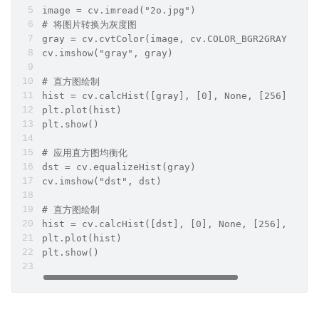
image = cv.imread("2o.jpg")
# 将图片转换为灰度图
gray = cv.cvtColor(image, cv.COLOR_BGR2GRAY)
cv.imshow("gray", gray)
# 直方图绘制
hist = cv.calcHist([gray], [0], None, [256], [0,
plt.plot(hist)
plt.show()
# 应用直方图均衡化
dst = cv.equalizeHist(gray)
cv.imshow("dst", dst)
# 直方图绘制
hist = cv.calcHist([dst], [0], None, [256], [0, 
plt.plot(hist)
plt.show()