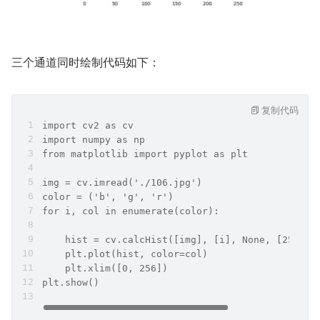
三个通道同时绘制代码如下：
复制代码
import cv2 as cv
import numpy as np
from matplotlib import pyplot as plt
img = cv.imread('./106.jpg')
color = ('b', 'g', 'r')
for i, col in enumerate(color):
    hist = cv.calcHist([img], [i], None, [256], 
    plt.plot(hist, color=col)
    plt.xlim([0, 256])
plt.show()