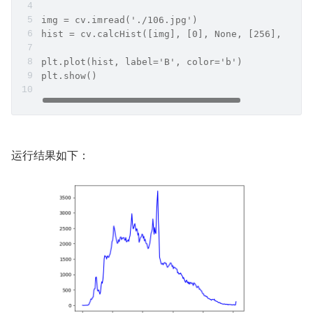
img = cv.imread('./106.jpg')
hist = cv.calcHist([img], [0], None, [256], [0,2
plt.plot(hist, label='B', color='b')
plt.show()
运行结果如下：