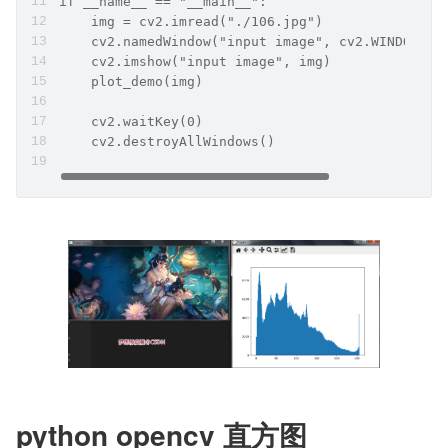
if __name__ == "__main__":
    img = cv2.imread("./106.jpg")
    cv2.namedWindow("input image", cv2.WINDOW_AU
    cv2.imshow("input image", img)
    plot_demo(img)
    cv2.waitKey(0)
    cv2.destroyAllWindows()
python opencv 直方图