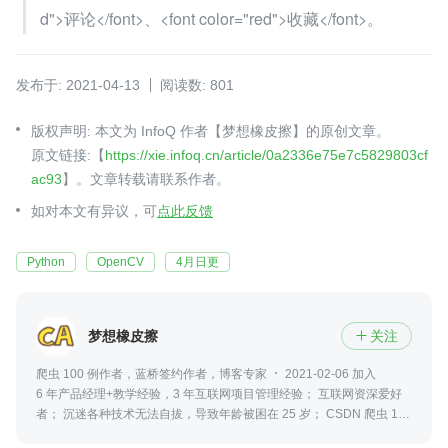
d">评论</font>、<font color="red">收藏</font>。
发布于: 2021-04-13
阅读数: 801
版权声明: 本文为 InfoQ 作者【梦想橡皮擦】的原创文章。
原文链接:【
https://xie.infoq.cn/article/0a2336e75e7c5829803cf
ac93
】。文章转载请联系作者。
如对本文有异议，可
点此反馈
Python
OpenCV
4月日更
梦想橡皮擦
关注

爬虫 100 例作者，蓝桥签约作者，博客专家
2021-02-06 加入
6 年产品经理+教学经验，3 年互联网项目管理经验； 互联网资深爱好
者； 沉迷各种技术无法自拔，导致年龄被困在 25 岁； CSDN 爬虫 100
例作者。 个人公众号“梦想橡皮擦”。