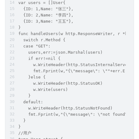
var users = []User{
  {ID: 1,Name: "张三"},
  {ID: 2,Name: "李四"},
  {ID: 3,Name: "王五"},
}
func handleUsers(w http.ResponseWriter, r *http.
  switch r.Method {
  case "GET":
    users,err:=json.Marshal(users)
    if err!=nil {
      w.WriteHeader(http.StatusInternalServerErr
      fmt.Fprint(w,"{\"message\": \""+err.Error(
    }else {
      w.WriteHeader(http.StatusOK)
      w.Write(users)
    }
  default:
    w.WriteHeader(http.StatusNotFound)
    fmt.Fprint(w,"{\"message\": \"not found\"}")
  }
}
//用户