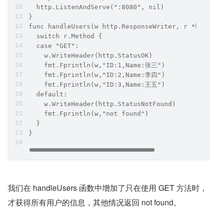
  http.ListenAndServe(":8080", nil)
}
func handleUsers(w http.ResponseWriter, r *http.
  switch r.Method {
  case "GET":
    w.WriteHeader(http.StatusOK)
    fmt.Fprintln(w,"ID:1,Name:张三")
    fmt.Fprintln(w,"ID:2,Name:李四")
    fmt.Fprintln(w,"ID:3,Name:王五")
  default:
    w.WriteHeader(http.StatusNotFound)
    fmt.Fprintln(w,"not found")
  }
}
我们在 handleUsers 函数中增加了只在使用 GET 方法时，
才获得所有用户的信息，其他情况返回 not found。