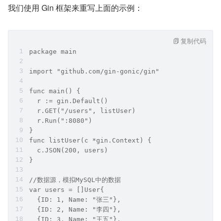
我们使用 Gin 框架来重写上面的示例：
复制代码
package main
import "github.com/gin-gonic/gin"
func main() {
  r := gin.Default()
  r.GET("/users", listUser)
  r.Run(":8080")
}
func listUser(c *gin.Context) {
  c.JSON(200, users)
}
//数据源，模拟MySQL中的数据
var users = []User{
  {ID: 1, Name: "张三"},
  {ID: 2, Name: "李四"},
  {ID: 3, Name: "王五"},