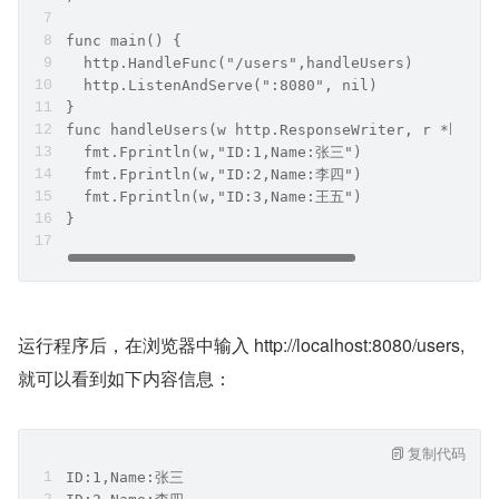
func main() {
  http.HandleFunc("/users",handleUsers)
  http.ListenAndServe(":8080", nil)
}
func handleUsers(w http.ResponseWriter, r *http.
  fmt.Fprintln(w,"ID:1,Name:张三")
  fmt.Fprintln(w,"ID:2,Name:李四")
  fmt.Fprintln(w,"ID:3,Name:王五")
}
运行程序后，在浏览器中输入 http://localhost:8080/users, 
就可以看到如下内容信息：
复制代码
ID:1,Name:张三