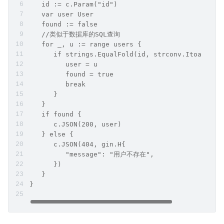
   id := c.Param("id")
   var user User
   found := false
   //类似于数据库的SQL查询
   for _, u := range users {
      if strings.EqualFold(id, strconv.Itoa(u.ID
         user = u
         found = true
         break
      }
   }
   if found {
      c.JSON(200, user)
   } else {
      c.JSON(404, gin.H{
         "message": "用户不存在",
      })
   }
}