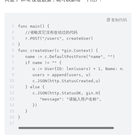
复制代码
func main() {
   //省略其它没有改动过的代码
   r.POST("/users", createUser)
}
func createUser(c *gin.Context) {
   name := c.DefaultPostForm("name", "")
   if name != "" {
      u := User{ID: len(users) + 1, Name: name}
      users = append(users, u)
      c.JSON(http.StatusCreated,u)
   } else {
      c.JSON(http.StatusOK, gin.H{
         "message": "请输入用户名称",
      })
   }
}