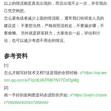
以上的情况都是真实出现的，而且出现不止一次，并非我自
己凭空构想。
怎么避免或者减少上面的情况呢， 通常我们给研发人员的
建议是： 不要想当然，严格按照流程走，不要漏步骤，不
要偷懒。 另外就是群策群力，大家坐在一起，评估和讨
论，也可以减少考虑不周全的情况。
参考资料
[1]
怎么才能写好技术文档?这是我的全部经验: 
https://mp.we
ixin.qq.com/s/FXjzItLWZRW7N3TDrEfgWg
[2]
画一手好的架构图是码农进阶的开始: 
https://juejin.cn/pos
t/7062662600437268493