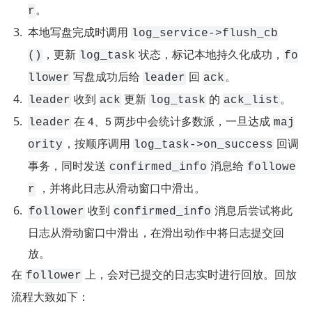
。
r
本地写盘完成时调用 
log_service->flush_cb
，更新 
 状态，标记本地持久化成功，
()
log_task
fo
 写盘成功后给 
 回 
。
llower
leader
ack
 收到 
 更新 
 的 
。
leader
ack
log_task
ack_list
 在 4、5 两步中会统计多数派，一旦达成 
leader
maj
，按顺序调用 
 回调
ority
log_task->on_success
事务，同时发送 
 消息给 
confirmed_info
followe
 ，并将此日志从滑动窗口中滑出。
r
 收到 
 消息后尝试将此
follower
confirmed_info
日志从滑动窗口中滑出，在滑出动作中将日志提交回
放。
在 
 上，会对已提交的日志实时进行回放。回放
follower
流程大致如下：