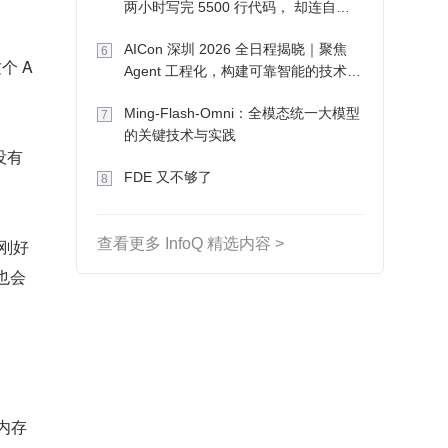
两小时写完 5500 行代码， 却连自己
写的游戏都玩不了
AICon 深圳 2026 全日程揭晓｜聚焦
6
个 A
Agent 工程化，构建可靠智能的技术路
径
Ming-Flash-Omni：全模态统一大模型
7
的关键技术与实践
 没有
FDE 又不够了
8
查看更多 InfoQ 精选内容 >
，刚好
况也会
别内存