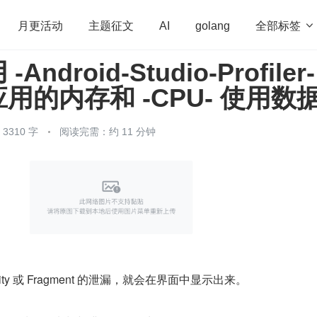
全部标签

月更活动
主题征文
AI
golang
ndroid-Studio-Profiler-
penHarmony
算法
学习方法
Web3.0
高
用的内存和 -CPU- 使用数
程序员
运维
深度思考
低代码
redis
310 字
阅读完需：约 11 分钟
ity 或 Fragment 的泄漏，就会在界面中显示出来。