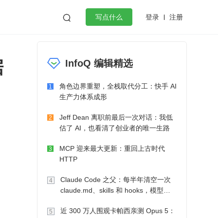
登录
注册

写点什么
效工作
数据库
Python
音视频
据
InfoQ 编辑精选
golang
微服务架构
flutter
角色边界重塑，全栈取代分工：快手 AI
1
生产力体系成形
Jeff Dean 离职前最后一次对话：我低
2
估了 AI，也看清了创业者的唯一生路
MCP 迎来最大更新：重回上古时代
3
HTTP
Claude Code 之父：每半年清空一次
4
claude.md、skills 和 hooks，模型自
己会想办法
近 300 万人围观卡帕西亲测 Opus 5：
5