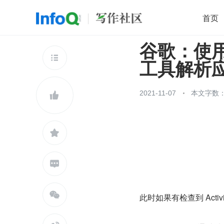
首页
谷歌：使用 -A
移动开发
Java
开源
架构
O

工具解析应
前端
AI
大数据
团队管理
查看更多

2021-11-07
本文字数：3




此时如果有检查到 Activ