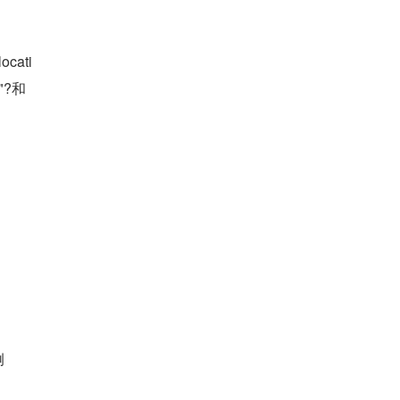
cati
?和 
例