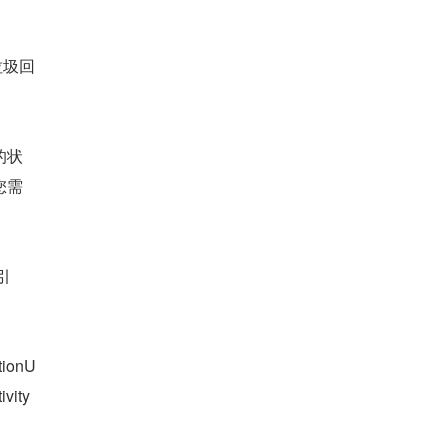
垃圾回
的状
您需
引
ionU
ity 