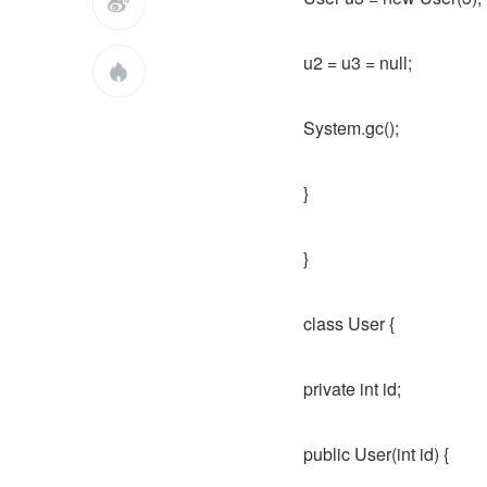

u2 = u3 = null;

System.gc();
}
}
class User {
private int id;
public User(int id) {