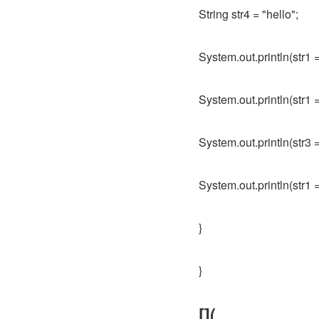
String str4 = "hello";
System.out.println(str1 ==
System.out.println(str1 ==
System.out.println(str3 ==
System.out.println(str1 ==
}
}
[](