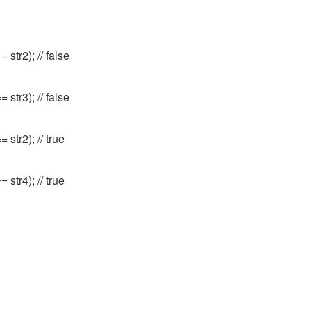
 str2); // false
 str3); // false
 str2); // true
 str4); // true