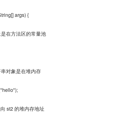
tring[] args) {
对象是在方法区的常量池
字符串对象是在堆内存
"hello");
指向 st2 的堆内存地址