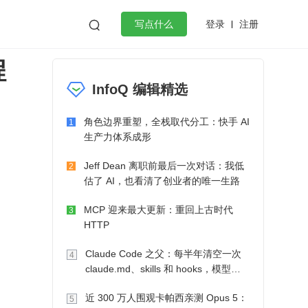
登录
注册

写点什么
程
效工作
数据库
Python
音视频
InfoQ 编辑精选
golang
微服务架构
flutter
角色边界重塑，全栈取代分工：快手 AI
1
生产力体系成形
Jeff Dean 离职前最后一次对话：我低
2
估了 AI，也看清了创业者的唯一生路
MCP 迎来最大更新：重回上古时代
3
HTTP
Claude Code 之父：每半年清空一次
4
claude.md、skills 和 hooks，模型自
己会想办法
近 300 万人围观卡帕西亲测 Opus 5：
5