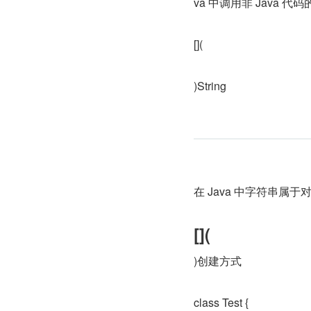
va 中调用非 Java 代
[](
)String
在 Java 中字符串属于对
[](
)创建方式
class Test {