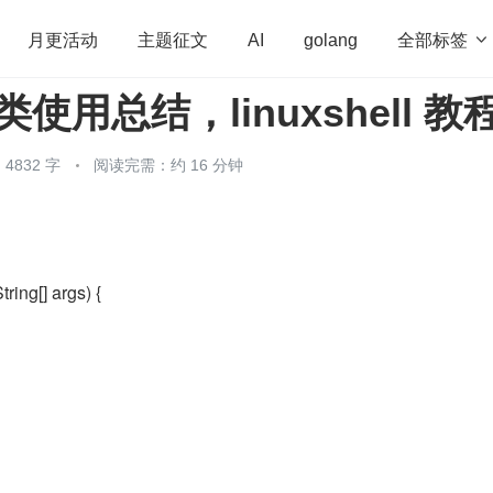
全部标签

月更活动
主题征文
AI
golang
类使用总结，linuxshell 教
penHarmony
算法
学习方法
Web3.0
高
程序员
运维
深度思考
低代码
redis
4832 字
阅读完需：约 16 分钟
tring[] args) {