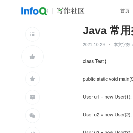
首页
Java 常用
移动开发
Java
开源
架构
O

前端
AI
大数据
团队管理
2021-10-29
本文字数：
查看更多


class Test {
public static void main(S

User u1 = new User(1);

User u2 = new User(2);

User u3 = new User(3);