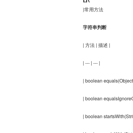
)常用方法
字符串判断
| 方法 | 描述 |
| --- | --- |
| boolean equals(O
| boolean equalsIg
| boolean startsWit