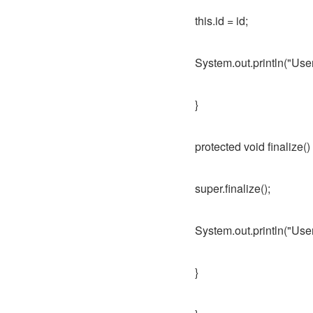
this.id = id;
System.out.println("User 
}
protected void finalize(
super.finalize();
System.out.println("User 
}