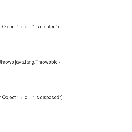
Object " + id + " is created");
) throws java.lang.Throwable {
Object " + id + " is disposed");