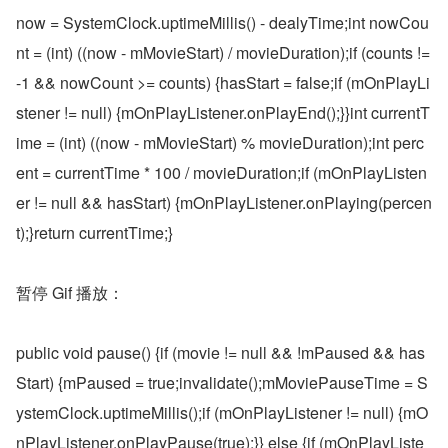
now = SystemClock.uptimeMillis() - dealyTime;int nowCou
nt = (int) ((now - mMovieStart) / movieDuration);if (counts != 
-1 && nowCount >= counts) {hasStart = false;if (mOnPlayLi
stener != null) {mOnPlayListener.onPlayEnd();}}int currentT
ime = (int) ((now - mMovieStart) % movieDuration);int perc
ent = currentTime * 100 / movieDuration;if (mOnPlayListen
er != null && hasStart) {mOnPlayListener.onPlaying(percen
t);}return currentTime;}
暂停 Gif 播放：
public void pause() {if (movie != null && !mPaused && has
Start) {mPaused = true;invalidate();mMoviePauseTime = S
ystemClock.uptimeMillis();if (mOnPlayListener != null) {mO
nPlayListener.onPlayPause(true);}} else {if (mOnPlayListe