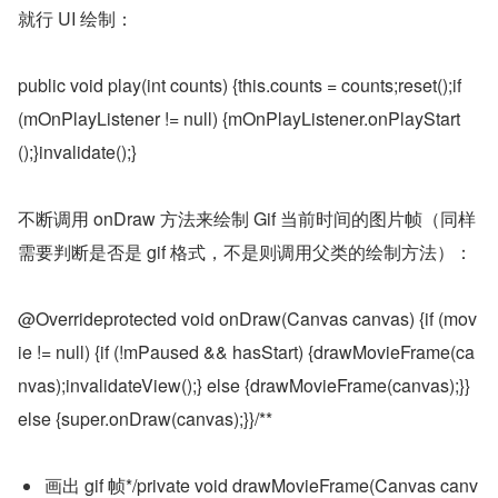
就行 UI 绘制：
public void play(int counts) {this.counts = counts;reset();if 
(mOnPlayListener != null) {mOnPlayListener.onPlayStart
();}invalidate();}
不断调用 onDraw 方法来绘制 Gif 当前时间的图片帧（同样
需要判断是否是 gif 格式，不是则调用父类的绘制方法）：
@Overrideprotected void onDraw(Canvas canvas) {if (mov
ie != null) {if (!mPaused && hasStart) {drawMovieFrame(ca
nvas);invalidateView();} else {drawMovieFrame(canvas);}} 
else {super.onDraw(canvas);}}/**
画出 gif 帧*/private void drawMovieFrame(Canvas canv