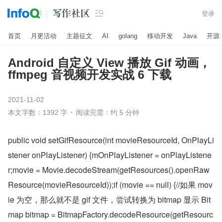

登录
首页
月更活动
主题征文
AI
golang
移动开发
Java
开源
Android 自定义 View 播放 Gif 动画，
ffmpeg 音视频开发实战 6 下载
2021-11-02
本文字数：1392 字
阅读完需：约 5 分钟
public void setGifResource(int movieResourceId, OnPlayLi
stener onPlayListener) {mOnPlayListener = onPlayListene
r;movie = Movie.decodeStream(getResources().openRaw
Resource(movieResourceId));if (movie == null) {//如果 mov
ie 为空，那么就不是 gif 文件，尝试转换为 bitmap 显示 Bit
map bitmap = BitmapFactory.decodeResource(getResourc