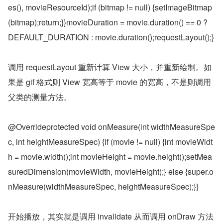
es(), movieResourceId);if (bitmap != null) {setImageBitmap
(bitmap);return;}}movieDuration = movie.duration() == 0 ? 
DEFAULT_DURATION : movie.duration();requestLayout();}
调用 requestLayout 重新计算 View 大小，并重新绘制。如
果是 gif 格式则 View 宽高等于 movie 的宽高，不是则调用
父类的测量方法。
@Overrideprotected void onMeasure(int widthMeasureSpe
c, int heightMeasureSpec) {if (movie != null) {int movieWidt
h = movie.width();int movieHeight = movie.height();setMea
suredDimension(movieWidth, movieHeight);} else {super.o
nMeasure(widthMeasureSpec, heightMeasureSpec);}}
开始播放，其实就是调用 invalidate 从而调用 onDraw 方法