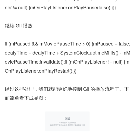
ner != null) {mOnPlayListener.onPlayPause(false);}}}
继续 Gif 播放：
if (mPaused && mMoviePauseTime > 0) {mPaused = false;
dealyTime = dealyTime + SystemClock.uptimeMillis() - mM
oviePauseTime;invalidate();if (mOnPlayListener != null) {m
OnPlayListener.onPlayRestart();}}
经过这些处理，我们就能更好地控制 Gif 的播放流程了。下
面简单看下成品图：