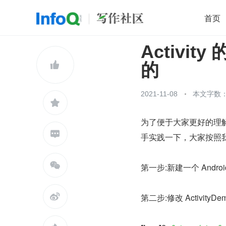
首页
Activi
移动开发
Java
开源
架构
O

的
前端
AI
大数据
团队管理
查看更多

2021-11-08
本文字数：2

为了便于大家更好的理解，

手实践一下，大家按照

第一步:新建一个 Androi

第二步:修改 Activit