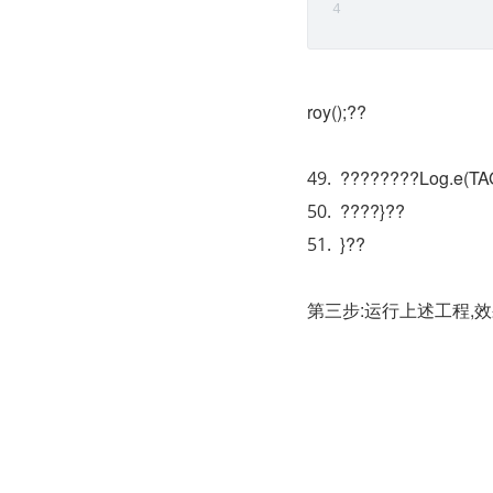
roy();??
????????Log.e(TAG
????}??
}??
第三步:运行上述工程,效