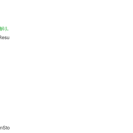
解(L
Resu
Sto