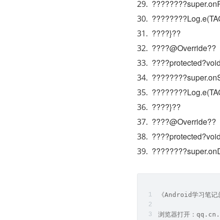
????????super.onP
????????Log.e(TAG
????}??
????@Override??
????protected?voi
????????super.onS
????????Log.e(TAG
????}??
????@Override??
????protected?voi
????????super.on
《Android学习
浏览器打开：qq.cn.