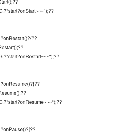
art();??
?"start?onStart~~~");??
?onRestart()?{??
start();??
,?"start?onRestart~~~");??
id?onResume()?{??
Resume();??
,?"start?onResume~~~");??
d?onPause()?{??