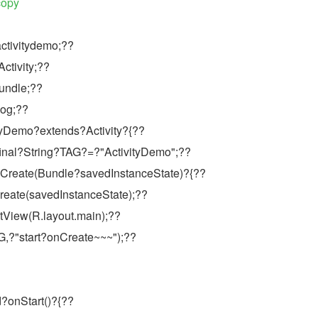
copy
ctivitydemo;??
ctivity;??
undle;??
Log;??
tyDemo?extends?Activity?{??
final?String?TAG?=?"ActivityDemo";??
Create(Bundle?savedInstanceState)?{??
eate(savedInstanceState);??
View(R.layout.main);??
,?"start?onCreate~~~");??
?onStart()?{??