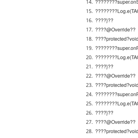
????????super.onSt
????????Log.e(TAG,
????}??
????@Override??
????protected?void
????????super.onRe
????????Log.e(TAG
????}??
????@Override??
????protected?vo
????????super.on
????????Log.e(TAG
????}??
????@Override??
????protected?voi