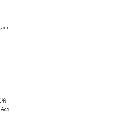
>on
们的
cti