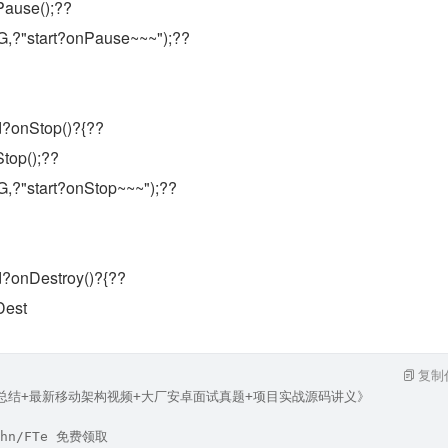
ause();??
,?"start?onPause~~~");??
d?onStop()?{??
top();??
,?"start?onStop~~~");??
d?onDestroy()?{??
Dest
复制
笔记总结+最新移动架构视频+大厂安卓面试真题+项目实战源码讲义》
hn/FTe 免费领取