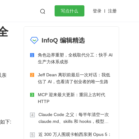
登录
注册

写点什么
全
效工作
数据库
Python
音视频
InfoQ 编辑精选
golang
微服务架构
flutter
角色边界重塑，全栈取代分工：快手 AI
1
生产力体系成形
以亲
Jeff Dean 离职前最后一次对话：我低
2
估了 AI，也看清了创业者的唯一生路
MCP 迎来最大更新：重回上古时代
3
HTTP
Claude Code 之父：每半年清空一次
4
码如下:
claude.md、skills 和 hooks，模型自
己会想办法
近 300 万人围观卡帕西亲测 Opus 5：
5