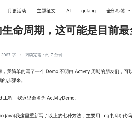
全部标签

月更活动
主题征文
AI
golang
ty 的生命周期，这可能是目前最
penHarmony
算法
学习方法
Web3.0
高
程序员
运维
深度思考
低代码
redis
067 字
阅读完需：约 7 分钟
我简单的写了一个 Demo,不明白 Activity 周期的朋友们，可
我的步骤来。
d 工程，我这里命名为 ActivityDemo.
yDemo.java(我这里重新写了以上的七种方法，主要用 Log 打印),代