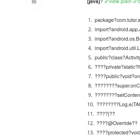
[java]
? 
view plain

package?com.tutor.a
import?android.app.A
import?android.os.B
import?android.util.
public?class?Activi
????private?static?
????public?void?on
????????super.onCr
????????setContent
????????Log.e(TAG
????}??
????@Override??
????protected?void